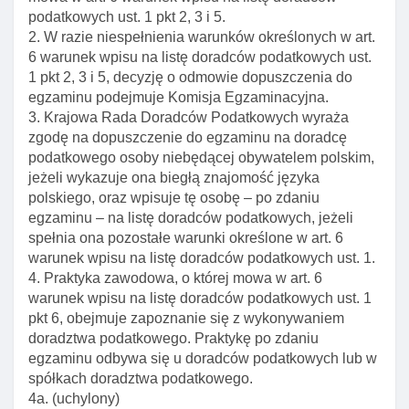
podatkowych ust. 1 pkt 2, 3 i 5.
Art. 5. Informacja o przepisach podatkowych a
2. W razie niespełnienia warunków określonych w art.
ustawa
6 warunek wpisu na listę doradców podatkowych ust.
Rozdział 2. Wpis na listę doradców podatkowych
1 pkt 2, 3 i 5, decyzję o odmowie dopuszczenia do
egzaminu podejmuje Komisja Egzaminacyjna.
Art. 6. Warunek wpisu na listę doradców
3. Krajowa Rada Doradców Podatkowych wyraża
podatkowych
zgodę na dopuszczenie do egzaminu na doradcę
Art. 7. Wpis na listę doradców podatkowych
podatkowego osoby niebędącej obywatelem polskim,
Art. 8. ślubowanie doradcy podatkowego
jeżeli wykazuje ona biegłą znajomość języka
polskiego, oraz wpisuje tę osobę – po zdaniu
Art. 9. Tytuł doradcy podatkowego
egzaminu – na listę doradców podatkowych, jeżeli
Art. 10. Przesłanki skreślenia z listy doradców I utraty
spełnia ona pozostałe warunki określone w art. 6
uprawnień
warunek wpisu na listę doradców podatkowych ust. 1.
4. Praktyka zawodowa, o której mowa w art. 6
Art. 11. Opłata za wpis na listę
warunek wpisu na listę doradców podatkowych ust. 1
Art. 12. Rozporządzenie w sprawie udostępniania
pkt 6, obejmuje zapoznanie się z wykonywaniem
publicznie listy doradców
doradztwa podatkowego. Praktykę po zdaniu
egzaminu odbywa się u doradców podatkowych lub w
Art. 13. Decyzja administracyjna o wpisie na listę lub
spółkach doradztwa podatkowego.
odmowie dopuszczenia do egzaminu
4a. (uchylony)