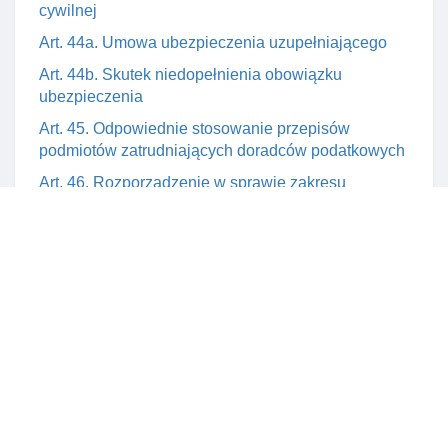
cywilnej
Art. 44a. Umowa ubezpieczenia uzupełniającego
Art. 44b. Skutek niedopełnienia obowiązku
ubezpieczenia
Art. 45. Odpowiednie stosowanie przepisów
podmiotów zatrudniających doradców podatkowych
Art. 46. Rozporządzenie w sprawie zakresu
ubezpieczenia obowiązkowego
Art. 46a. Kontrola spełnienia obowiązku
ubezpieczenia
Rozdział 8. SamorząD doradców podatkowych
Art. 47. Krajowa izba doradców podatkowych jako
samorząD doradców
Art. 48. Osobowość prawna samorządu doradców
Art. 49. Organy krajowej izby doradców podatkowych
Art. 50. Krajowy zjazd doradców podatkowych -