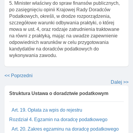
Rozdział 3. Wpis do rejestru osób prawnych
5. Minister właściwy do spraw finansów publicznych,
uprawnionych do wykonywania doradztwa
po zasięgnięciu opinii Krajowej Rady Doradców
podatkowego
Podatkowych, określi, w drodze rozporządzenia,
szczegółowe warunki odbywania praktyki, o której
Art. 14. Rejestr osób prawnych uprawnionych do
mowa w ust. 4, oraz rodzaje zatrudnienia traktowane
wykonywania doradztwa podatkowego
na równi z praktyką, mając na uwadze zapewnienie
Art. 15. Oznaczenie "spółka doradztwa
odpowiednich warunków w celu przygotowania
podatkowego"
kandydatów na doradców podatkowych do
wykonywania zawodu.
Art. 16. Przesłanki skreślenia osoby prawnej z
rejestru
Art. 17. Odpowiedzialność za spółki doradztwa
<< Poprzedni
podatkowego
Dalej >>
Art. 18. Decyzje ministra właściwego do spraw
Struktura Ustawa o doradztwie podatkowym
finansów publicznych o wpisie, odmowie wpisu I
skreśleniu z rejestru
Art. 19. Opłata za wpis do rejestru
Rozdział 4. Egzamin na doradcę podatkowego
Art. 20. Zakres egzaminu na doradcę podatkowego