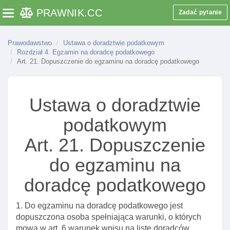
PRAWNIK
.CC
Zadać pytanie
Toggle navigation
Prawodawstwo
Ustawa o doradztwie podatkowym
Rozdział 4. Egzamin na doradcę podatkowego
Art. 21. Dopuszczenie do egzaminu na doradcę podatkowego
Ustawa o doradztwie
podatkowym
Rozdział 1. Przepisy ogólne
Art. 21. Dopuszczenie
Art. 1. Zakres przedmiotowy ustawy
do egzaminu na
Art. 2. CzynnośCI doradztwa podatkowego
doradcę podatkowego
Art. 3. Podmioty uprawnione do zawodowego
wykonywania czynnośCI doradztwa podatkowego
1. Do egzaminu na doradcę podatkowego jest
Art. 4. Inne podmioty uprawnione do zawodowego
dopuszczona osoba spełniająca warunki, o których
wykonywania doradztwa podatkowego
mowa w art. 6 warunek wpisu na listę doradców