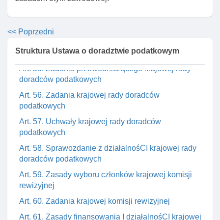
podatkowych
Art. 53. Kadencja organów izby doradców prawnych
<< Poprzedni
Art. 54. Zasady wyboru prezydium krajowej rady
Struktura Ustawa o doradztwie podatkowym
doradców podatkowych
Art. 55. Zadania przewodniczącego krajowej rady
doradców podatkowych
Art. 56. Zadania krajowej rady doradców
podatkowych
Art. 57. Uchwały krajowej rady doradców
podatkowych
Art. 58. Sprawozdanie z działalnośCI krajowej rady
doradców podatkowych
Art. 59. Zasady wyboru członków krajowej komisji
rewizyjnej
Art. 60. Zadania krajowej komisji rewizyjnej
Art. 61. Zasady finansowania I działalnośCI krajowej