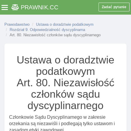
PRAWNIK
.CC
Zadać pytanie
Toggle navigation
Art. 45. Odpowiednie stosowanie przepisów
podmiotów zatrudniających doradców podatkowych
Art. 46. Rozporządzenie w sprawie zakresu
Prawodawstwo
Ustawa o doradztwie podatkowym
Rozdział 9. Odpowiedzialność dyscyplinarna
ubezpieczenia obowiązkowego
Art. 80. Niezawisłość członków sądu dyscyplinarnego
Art. 46a. Kontrola spełnienia obowiązku
ubezpieczenia
Rozdział 8. SamorząD doradców podatkowych
Ustawa o doradztwie
Art. 47. Krajowa izba doradców podatkowych jako
podatkowym
samorząD doradców
Art. 80. Niezawisłość
Art. 48. Osobowość prawna samorządu doradców
Art. 49. Organy krajowej izby doradców podatkowych
członków sądu
Art. 50. Krajowy zjazd doradców podatkowych -
dyscyplinarnego
zasady zwoływania
Art. 51. Zadania krajowego zjazdu doradców
Członkowie Sądu Dyscyplinarnego w zakresie
podatkowych
orzekania są niezawiśli i podlegają tylko ustawom i
zasadom etyki zawodowej.
Art. 52. Uchwały krajowego zjazdu doradców