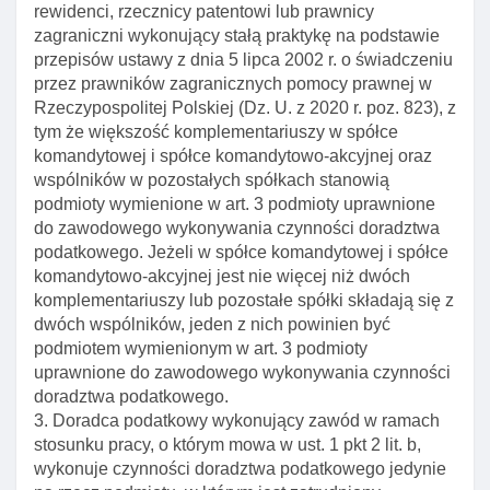
Art. 16. Przesłanki skreślenia osoby prawnej z
rewidenci, rzecznicy patentowi lub prawnicy
rejestru
zagraniczni wykonujący stałą praktykę na podstawie
przepisów ustawy z dnia 5 lipca 2002 r. o świadczeniu
Art. 17. Odpowiedzialność za spółki doradztwa
przez prawników zagranicznych pomocy prawnej w
podatkowego
Rzeczypospolitej Polskiej (Dz. U. z 2020 r. poz. 823), z
Art. 18. Decyzje ministra właściwego do spraw
tym że większość komplementariuszy w spółce
finansów publicznych o wpisie, odmowie wpisu I
komandytowej i spółce komandytowo-akcyjnej oraz
skreśleniu z rejestru
wspólników w pozostałych spółkach stanowią
podmioty wymienione w art. 3 podmioty uprawnione
Art. 19. Opłata za wpis do rejestru
do zawodowego wykonywania czynności doradztwa
Rozdział 4. Egzamin na doradcę podatkowego
podatkowego. Jeżeli w spółce komandytowej i spółce
komandytowo-akcyjnej jest nie więcej niż dwóch
Art. 20. Zakres egzaminu na doradcę podatkowego
komplementariuszy lub pozostałe spółki składają się z
Art. 21. Dopuszczenie do egzaminu na doradcę
dwóch wspólników, jeden z nich powinien być
podatkowego
podmiotem wymienionym w art. 3 podmioty
uprawnione do zawodowego wykonywania czynności
Art. 22. Komisja egzaminacyjna
doradztwa podatkowego.
Art. 22a. Uznanie kwalifikacji a test umiejętnośCI
3. Doradca podatkowy wykonujący zawód w ramach
stosunku pracy, o którym mowa w ust. 1 pkt 2 lit. b,
Art. 23. Uprawnienia przewodniczącego komisji
wykonuje czynności doradztwa podatkowego jedynie
egzaminacyjnej