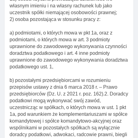
Art. 8. ślubowanie doradcy podatkowego
własnym imieniu i na własny rachunek lub jako
uczestnik spółki niemającej osobowości prawnej;
Art. 9. Tytuł doradcy podatkowego
2) osoba pozostająca w stosunku pracy z:
Art. 10. Przesłanki skreślenia z listy doradców I utraty
uprawnień
a) podmiotami, o których mowa w pkt 1a, oraz z
podmiotami, o których mowa w art. 3 podmioty
Art. 11. Opłata za wpis na listę
uprawnione do zawodowego wykonywania czynności
Art. 12. Rozporządzenie w sprawie udostępniania
doradztwa podatkowego i art. 4 inne podmioty
publicznie listy doradców
uprawnione do zawodowego wykonywania doradztwa
podatkowego ust. 1,
Art. 13. Decyzja administracyjna o wpisie na listę lub
odmowie dopuszczenia do egzaminu
b) pozostałymi przedsiębiorcami w rozumieniu
Rozdział 3. Wpis do rejestru osób prawnych
przepisów ustawy z dnia 6 marca 2018 r. – Prawo
uprawnionych do wykonywania doradztwa
przedsiębiorców (Dz. U. z 2021 r. poz. 162).2. Doradcy
podatkowego
podatkowi mogą wykonywać swój zawód,
uczestnicząc w spółkach, o których mowa w ust. 1 pkt
Art. 14. Rejestr osób prawnych uprawnionych do
1a, pod warunkiem że komplementariuszami w spółce
wykonywania doradztwa podatkowego
komandytowej i spółce komandytowo-akcyjnej oraz
Art. 15. Oznaczenie "spółka doradztwa
wspólnikami w pozostałych spółkach są wyłącznie
podatkowego"
doradcy podatkowi, adwokaci, radcowie prawni, biegli