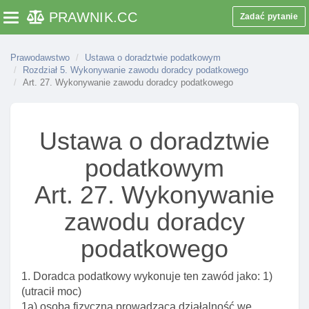
PRAWNIK
.CC
Zadać pytanie
Toggle navigation
Prawodawstwo
Ustawa o doradztwie podatkowym
Rozdział 1. Przepisy ogólne
Rozdział 5. Wykonywanie zawodu doradcy podatkowego
Art. 1. Zakres przedmiotowy ustawy
Art. 27. Wykonywanie zawodu doradcy podatkowego
Art. 2. CzynnośCI doradztwa podatkowego
Art. 3. Podmioty uprawnione do zawodowego
Ustawa o doradztwie
wykonywania czynnośCI doradztwa podatkowego
podatkowym
Art. 4. Inne podmioty uprawnione do zawodowego
wykonywania doradztwa podatkowego
Art. 27. Wykonywanie
Art. 5. Informacja o przepisach podatkowych a
zawodu doradcy
ustawa
Rozdział 2. Wpis na listę doradców podatkowych
podatkowego
Art. 6. Warunek wpisu na listę doradców
podatkowych
1. Doradca podatkowy wykonuje ten zawód jako: 1)
(utracił moc)
Art. 7. Wpis na listę doradców podatkowych
1a) osoba fizyczna prowadząca działalność we