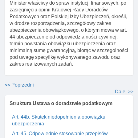
Minister właściwy do spraw instytucji finansowych, po
urzędowych
zasięgnięciu opinii Krajowej Rady Doradców
Art. 41. Pełnomocnik w postępowaniu przed
Podatkowych oraz Polskiej Izby Ubezpieczeń, określi,
organami administracji publicznej
w drodze rozporządzenia, szczegółowy zakres
ubezpieczenia obowiązkowego, o którym mowa w art.
Art. 41a. Umowa z klientem jako podstawa
44 ubezpieczenie od odpowiedzialności cywilnej,
wynagrodzenia doradcy
termin powstania obowiązku ubezpieczenia oraz
Art. 41b. Ponoszenie kosztów pomocy prawnej przez
minimalną sumę gwarancyjną, biorąc w szczególności
skarb państwa
pod uwagę specyfikę wykonywanego zawodu oraz
zakres realizowanych zadań.
Rozdział 7. Odpowiedzialność za szkodę
Art. 43. Odpowiedzialność za szkodę powstałą przy
wykonywaniu czynnośCI
<< Poprzedni
Art. 44. Ubezpieczenie od odpowiedzialnośCI
Dalej >>
cywilnej
Struktura Ustawa o doradztwie podatkowym
Art. 44a. Umowa ubezpieczenia uzupełniającego
Art. 44b. Skutek niedopełnienia obowiązku
ubezpieczenia
Art. 45. Odpowiednie stosowanie przepisów