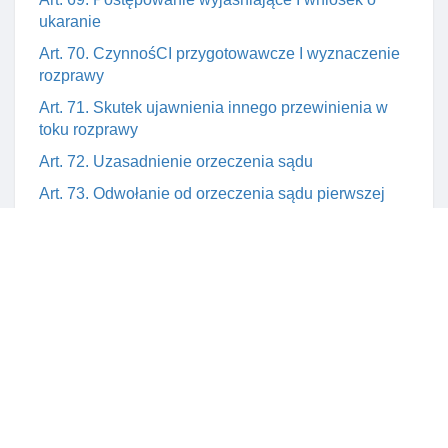
ukaranie
Art. 70. CzynnośCI przygotowawcze I wyznaczenie
rozprawy
Art. 71. Skutek ujawnienia innego przewinienia w
toku rozprawy
Art. 72. Uzasadnienie orzeczenia sądu
Art. 73. Odwołanie od orzeczenia sądu pierwszej
instancji
Art. 74. Doręczenie orzeczenia sądu drugiej instancji
Art. 75. Odwołanie od orzeczenia sądu drugiej
instancji do sądu apelacyjnego
Art. 76. Przedawnienie karalnośCI czynu
Art. 77. Zatarcie ukarania karą dyscyplinarną
Art. 79. Stosowanie w sprawach nieuregulowanych
kodeksu postępowania karnego