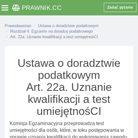
Art. 9. Tytuł doradcy podatkowego
PRAWNIK
.CC
Zadać pytanie
Toggle navigation
Art. 10. Przesłanki skreślenia z listy doradców I utraty
uprawnień
Prawodawstwo
Ustawa o doradztwie podatkowym
Rozdział 4. Egzamin na doradcę podatkowego
Art. 11. Opłata za wpis na listę
Art. 22a. Uznanie kwalifikacji a test umiejętnośCI
Art. 12. Rozporządzenie w sprawie udostępniania
publicznie listy doradców
Art. 13. Decyzja administracyjna o wpisie na listę lub
Ustawa o doradztwie
odmowie dopuszczenia do egzaminu
podatkowym
Rozdział 3. Wpis do rejestru osób prawnych
uprawnionych do wykonywania doradztwa
Art. 22a. Uznanie
podatkowego
kwalifikacji a test
Art. 14. Rejestr osób prawnych uprawnionych do
wykonywania doradztwa podatkowego
umiejętnośCI
Art. 15. Oznaczenie "spółka doradztwa
podatkowego"
Komisja Egzaminacyjna przeprowadza test
umiejętności dla osób, które, w toku postępowania w
Art. 16. Przesłanki skreślenia osoby prawnej z
sprawie uznania kwalifikacji do wykonywania zawodu