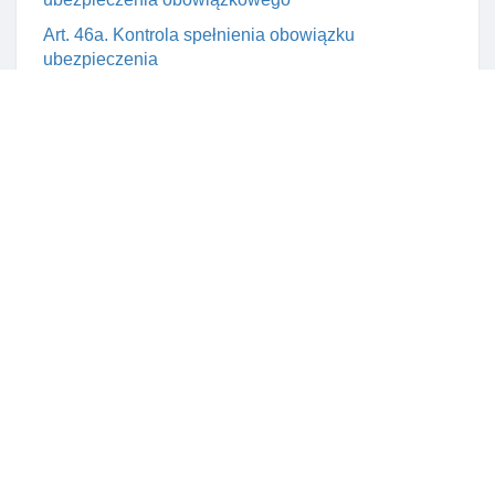
Art. 46a. Kontrola spełnienia obowiązku
ubezpieczenia
Rozdział 8. SamorząD doradców podatkowych
Art. 47. Krajowa izba doradców podatkowych jako
samorząD doradców
Art. 48. Osobowość prawna samorządu doradców
Art. 49. Organy krajowej izby doradców podatkowych
Art. 50. Krajowy zjazd doradców podatkowych -
zasady zwoływania
Art. 51. Zadania krajowego zjazdu doradców
podatkowych
Art. 52. Uchwały krajowego zjazdu doradców
podatkowych
Art. 53. Kadencja organów izby doradców prawnych
Prawnik.cc
Art. 54. Zasady wyboru prezydium krajowej rady