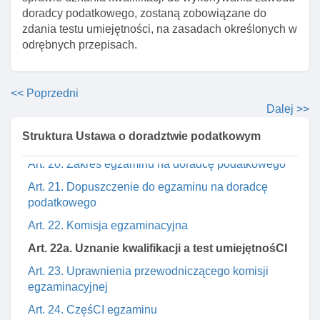
rejestru
doradcy podatkowego, zostaną zobowiązane do
Art. 17. Odpowiedzialność za spółki doradztwa
zdania testu umiejętności, na zasadach określonych w
podatkowego
odrębnych przepisach.
Art. 18. Decyzje ministra właściwego do spraw
finansów publicznych o wpisie, odmowie wpisu I
<< Poprzedni
skreśleniu z rejestru
Dalej >>
Art. 19. Opłata za wpis do rejestru
Struktura Ustawa o doradztwie podatkowym
Rozdział 4. Egzamin na doradcę podatkowego
Art. 20. Zakres egzaminu na doradcę podatkowego
Art. 21. Dopuszczenie do egzaminu na doradcę
podatkowego
Art. 22. Komisja egzaminacyjna
Art. 22a. Uznanie kwalifikacji a test umiejętnośCI
Art. 23. Uprawnienia przewodniczącego komisji
egzaminacyjnej
Art. 24. CzęśCI egzaminu