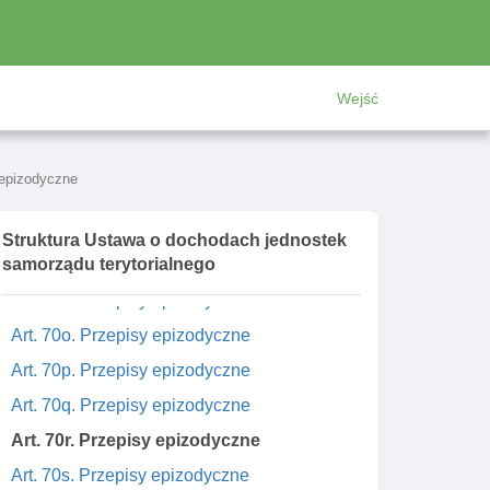
Art. 70f. Przepisy epizodyczne
Art. 70g. Przepisy epizodyczne
Art. 70h. Przepisy epizodyczne
Wejść
Art. 70i. Przepisy epizodyczne
Art. 70j. Przepisy epizodyczne
 epizodyczne
Art. 70k. Przepisy epizodyczne
Art. 70l. Przepisy epizodyczne
Struktura Ustawa o dochodach jednostek
samorządu terytorialnego
Art. 70m. Przepisy epizodyczne
Art. 70n. Przepisy epizodyczne
Art. 70o. Przepisy epizodyczne
Art. 70p. Przepisy epizodyczne
Art. 70q. Przepisy epizodyczne
Art. 70r. Przepisy epizodyczne
Art. 70s. Przepisy epizodyczne