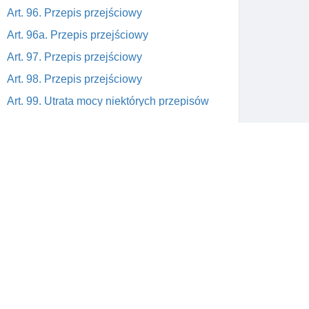
Art. 96. Przepis przejściowy
Art. 96a. Przepis przejściowy
Art. 97. Przepis przejściowy
Art. 98. Przepis przejściowy
Art. 99. Utrata mocy niektórych przepisów
ustawy z dnia 26 listopada 1998 r. O
dochodach jednostek samorządu
terytorialnego w latach 1999-2003
Art. 100. Przepis przejściowy
Art. 101. Przepis przejściowy
Skontaktuj się z nami
Art. 102. Wejście ustawy w życie
wym
support@prawnik.cc
a od
Facebook