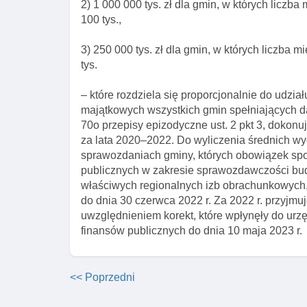
2) 1 000 000 tys. zł dla gmin, w których liczb
100 tys.,
3) 250 000 tys. zł dla gmin, w których liczba 
tys.
– które rozdziela się proporcjonalnie do udz
majątkowych wszystkich gmin spełniających da
70o przepisy epizodyczne ust. 2 pkt 3, dokon
za lata 2020–2022. Do wyliczenia średnich 
sprawozdaniach gminy, których obowiązek spo
publicznych w zakresie sprawozdawczości bud
właściwych regionalnych izb obrachunkowych, 
do dnia 30 czerwca 2022 r. Za 2022 r. przyjm
uwzględnieniem korekt, które wpłynęły do urz
finansów publicznych do dnia 10 maja 2023 r.
<< Poprzedni