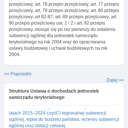
przejściowy, art. 76 przepis przejściowy, art. 77 przepis
Art. 64. Zmiana ustawyo finansowaniu dróg
przejściowy, art. 79 przepis przejściowy, art. 80 przepis
publicznych
przejściowy, art 82-87, art. 89 przepis przejściowy, art.
Art. 65. Zmiana ustawy o usługach turystycznych
90 przepis przejściowy ust. 1 i 2 i art. 92 przepis
przejściowy, stosuje się po raz pierwszy do ustalenia
Art. 66. Zmiana ustawyo emeryturach I rentach z
subwencji ogólnej dla jednostek samorządu
funduszu ubezpieczeń społecznych
terytorialnego na rok 2004 oraz do opracowania
Art. 67. Zmiana ustawy o zmianie niektórych ustaw
ustawy budżetowej i uchwał budżetowych na rok
związanych z funkcjonowaniem administracji
2004.
publicznej
Art. 68. Zmiana ustawyo komercjalizacji,
restrukturyzacji I prywatyzacji przedsiębiorstwa
<< Poprzedni
państwowego "polskie koleje państwowe"
Dalej >>
Art. 69. Zmiana ustawy o dodatkach mieszkaniowych
Struktura Ustawa o dochodach jednostek
samorządu terytorialnego
Art. 70. Zmiana ustawy o transporcie kolejowym
Rozdział 8a. Zasady ustalania dla województw w
latach 2015–2024 częśCI regionalnej subwencji
ogólnej, wpłat do budżetu państwa, rezerwy subwencji
ogólnej oraz dotacji celowej