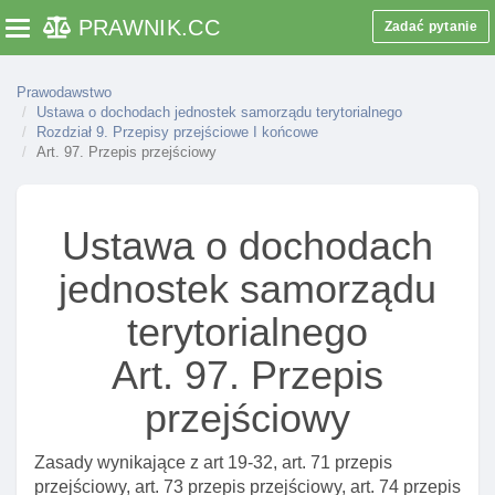
Art. 53. Zmiana ustawy o systemie oświaty
PRAWNIK
.CC
Zadać pytanie
Toggle navigation
Art. 54. Zmiana ustawy o pomocy społecznej
Art. 55. Zmiana ustawy o podatkach I opłatach
Prawodawstwo
lokalnych
Ustawa o dochodach jednostek samorządu terytorialnego
Rozdział 9. Przepisy przejściowe I końcowe
Art. 56. Zmiana ustawy o ochronie przyrody
Art. 97. Przepis przejściowy
Art. 57. Zmiana ustawy o lasach
Art. 58. Zmiana ustawy o uprawnieniach do ulgowych
przejazdów środkami publicznego transportu
Ustawa o dochodach
zbiorowego
jednostek samorządu
Art. 59. Zmiana ustawy o zatrudnieniu I
przeciwdziałaniu bezrobociu
terytorialnego
Art. 60. Zmiana ustawy o kulturze fizycznej
Art. 97. Przepis
Art. 61. Zmiana ustawy - prawo energetyczne
przejściowy
Art. 62. Zmiana ustawy o służbie medycyny pracy
Art. 63. Zmiana ustawy o gospodarce
Zasady wynikające z art 19-32, art. 71 przepis
nieruchomościami
przejściowy, art. 73 przepis przejściowy, art. 74 przepis