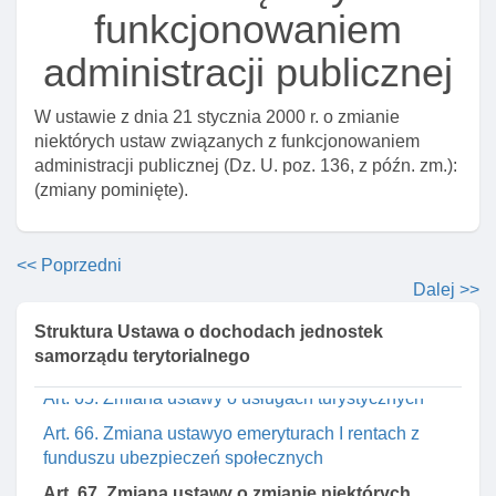
funkcjonowaniem
Art. 58. Zmiana ustawy o uprawnieniach do ulgowych
przejazdów środkami publicznego transportu
administracji publicznej
zbiorowego
Art. 59. Zmiana ustawy o zatrudnieniu I
W ustawie z dnia 21 stycznia 2000 r. o zmianie
przeciwdziałaniu bezrobociu
niektórych ustaw związanych z funkcjonowaniem
administracji publicznej (Dz. U. poz. 136, z późn. zm.):
Art. 60. Zmiana ustawy o kulturze fizycznej
(zmiany pominięte).
Art. 61. Zmiana ustawy - prawo energetyczne
Art. 62. Zmiana ustawy o służbie medycyny pracy
<< Poprzedni
Art. 63. Zmiana ustawy o gospodarce
Dalej >>
nieruchomościami
Struktura Ustawa o dochodach jednostek
Art. 64. Zmiana ustawyo finansowaniu dróg
samorządu terytorialnego
publicznych
Art. 65. Zmiana ustawy o usługach turystycznych
Art. 66. Zmiana ustawyo emeryturach I rentach z
funduszu ubezpieczeń społecznych
Art. 67. Zmiana ustawy o zmianie niektórych