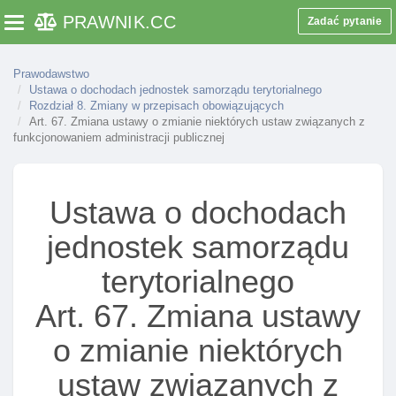
zleconych z zakresu administracji rządowej I innych
PRAWNIK
.CC
zadań zleconych
Zadać pytanie
Toggle navigation
Art. 50. Podział dotacji celowych przez wojewodę
Prawodawstwo
Art. 50a. Decyzja o przeznaczeniu dotacji
Ustawa o dochodach jednostek samorządu terytorialnego
Art. 51. Dotacje celowe na usuwanie zagrożeń dla
Rozdział 8. Zmiany w przepisach obowiązujących
Art. 67. Zmiana ustawy o zmianie niektórych ustaw związanych z
bezpieczeństwa I porządku publicznego oraz
funkcjonowaniem administracji publicznej
skutków klęsk żywiołowych
Rozdział 7a. (uchylony)
Rozdział 8. Zmiany w przepisach obowiązujących
Ustawa o dochodach
Art. 52. Zmiana ustawy - karta nauczyciela
jednostek samorządu
Art. 53. Zmiana ustawy o systemie oświaty
terytorialnego
Art. 54. Zmiana ustawy o pomocy społecznej
Art. 67. Zmiana ustawy
Art. 55. Zmiana ustawy o podatkach I opłatach
lokalnych
o zmianie niektórych
Art. 56. Zmiana ustawy o ochronie przyrody
ustaw związanych z
Art. 57. Zmiana ustawy o lasach