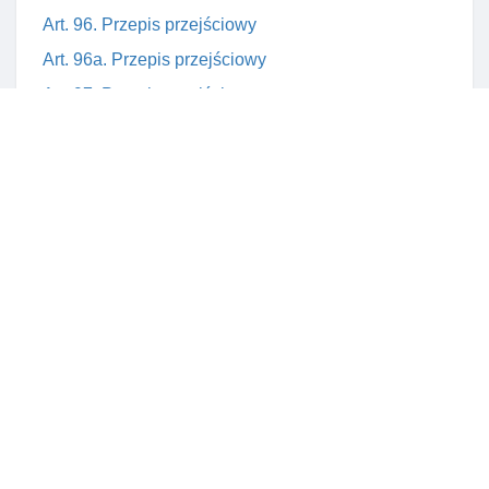
Art. 96. Przepis przejściowy
Art. 96a. Przepis przejściowy
Art. 97. Przepis przejściowy
Art. 98. Przepis przejściowy
Art. 99. Utrata mocy niektórych przepisów ustawy z
dnia 26 listopada 1998 r. O dochodach jednostek
samorządu terytorialnego w latach 1999-2003
Art. 100. Przepis przejściowy
Art. 101. Przepis przejściowy
Art. 102. Wejście ustawy w życie