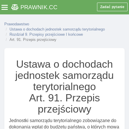
PRAWNIK
.CC
Art. 59. Zmiana ustawy o zatrudnieniu I
Zadać pytanie
Toggle navigation
przeciwdziałaniu bezrobociu
Art. 60. Zmiana ustawy o kulturze fizycznej
Prawodawstwo
Ustawa o dochodach jednostek samorządu terytorialnego
Art. 61. Zmiana ustawy - prawo energetyczne
Rozdział 9. Przepisy przejściowe I końcowe
Art. 91. Przepis przejściowy
Art. 62. Zmiana ustawy o służbie medycyny pracy
Art. 63. Zmiana ustawy o gospodarce
nieruchomościami
Ustawa o dochodach
Art. 64. Zmiana ustawyo finansowaniu dróg
jednostek samorządu
publicznych
Art. 65. Zmiana ustawy o usługach turystycznych
terytorialnego
Art. 66. Zmiana ustawyo emeryturach I rentach z
Art. 91. Przepis
funduszu ubezpieczeń społecznych
przejściowy
Art. 67. Zmiana ustawy o zmianie niektórych ustaw
związanych z funkcjonowaniem administracji
publicznej
Jednostki samorządu terytorialnego zobowiązane do
dokonania wpłat do budżetu państwa, o których mowa
Art. 68. Zmiana ustawyo komercjalizacji,