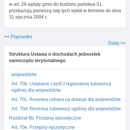
w art. 29 wpłaty gmin do budżetu państwa-31,
restrukturyzacji I prywatyzacji przedsiębiorstwa
przekazują pierwszą ratę tych wpłat w terminie do dnia
państwowego "polskie koleje państwowe"
31 stycznia 2004 r.
Art. 69. Zmiana ustawy o dodatkach mieszkaniowych
Art. 70. Zmiana ustawy o transporcie kolejowym
<< Poprzedni
Rozdział 8a. Zasady ustalania dla województw w
Dalej >>
latach 2015–2024 częśCI regionalnej subwencji
ogólnej, wpłat do budżetu państwa, rezerwy subwencji
Struktura Ustawa o dochodach jednostek
ogólnej oraz dotacji celowej
samorządu terytorialnego
Art. 70a. Wpłaty na część regionalną subwencji dla
województw
Art. 70b. Ustalanie częśCI regionalnej subwencji
ogólnej dla województw
Art. 70c. Rezerwa celowa na dotacje dla województw
Art. 70d. Rezerwa subwencji ogólnej dla województw
Rozdział 8b. Przepisy epizodyczne
Art. 70e. Przepisy epizodyczne