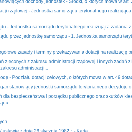
anowiących dochody jednostek - Środki, o których mowa w art.
acji rządowej - Jednostka samorządu terytorialnego realizująca
du - Jednostka samorządu terytorialnego realizująca zadania z 
rządu przez jednostkę samorządu - 1. Jednostka samorządu tery
egółowe zasady i terminy przekazywania dotacji na realizację pr
ń zleconych z zakresu administracji rządowej I innych zadań 
akresu administracji...
odę - Podziału dotacji celowych, o których mowa w art. 49 dotac
Organ stanowiący jednostki samorządu terytorialnego decyduje o
ń dla bezpieczeństwa I porządku publicznego oraz skutków kl
ądu...
cych
 ustawie z dnia 26 stycznia 1982 r. - Karta...