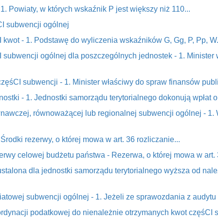
1. Powiaty, w których wskaźnik P jest większy niż 110...
CI subwencji ogólnej
 kwot - 1. Podstawę do wyliczenia wskaźników G, Gg, P, Pp, W.
I subwencji ogólnej dla poszczególnych jednostek - 1. Ministe
częśCI subwencji - 1. Minister właściwy do spraw finansów pub
ostki - 1. Jednostki samorządu terytorialnego dokonują wpłat ok
ównawczej, równoważącej lub regionalnej subwencji ogólnej - 
rodki rezerwy, o której mowa w art. 36 rozliczanie...
erwy celowej budżetu państwa - Rezerwa, o której mowa w art. 3
stalona dla jednostki samorządu terytorialnego wyższa od nale
iatowej subwencji ogólnej - 1. Jeżeli ze sprawozdania z audytu 
rdynacji podatkowej do nienależnie otrzymanych kwot częśCI sub