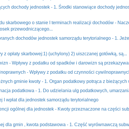
ących dochody jednostek - 1. Środki stanowiące dochody jednos
zędu skarbowego o stanie I terminach realizacji dochodów - Na
iosek przewodniczącego...
obranych dochodów jednostek samorządu terytorialnego - 1. Je
y z opłaty skarbowej:1) (uchylony) 2) uiszczanej gotówką, są...
wizn - Wpływy z podatku od spadków i darowizn są przekazywan
ilnoprawnych - Wpływy z podatku od czynności cywilnoprawnych
eżnych gminie kwoty - 1. Organ podatkowy potrąca z bieżących
acja podatkowa - 1. Do udzielania ulg podatkowych, umarzania, 
j I wpłat dla jednostek samorządu terytorialnego
ncji ogólnej dla jednostek - Kwoty przeznaczone na części su
ej dla gmin , kwota podstawowa - 1. Część wyrównawczą subwen