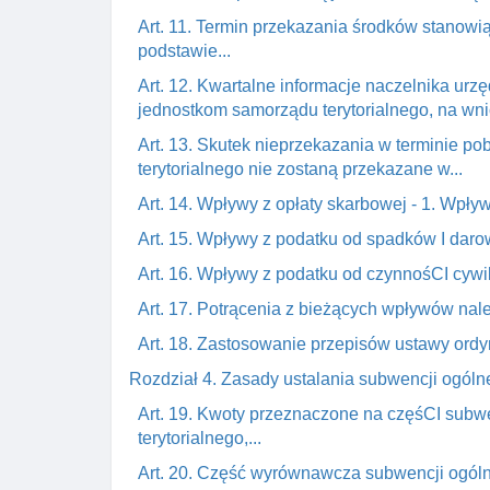
Art. 11. Termin przekazania środków stanowi
podstawie...
Art. 12. Kwartalne informacje naczelnika ur
jednostkom samorządu terytorialnego, na wn
Art. 13. Skutek nieprzekazania w terminie p
terytorialnego nie zostaną przekazane w...
Art. 14. Wpływy z opłaty skarbowej - 1. Wpływ
Art. 15. Wpływy z podatku od spadków I daro
Art. 16. Wpływy z podatku od czynnośCI cyw
Art. 17. Potrącenia z bieżących wpływów nal
Art. 18. Zastosowanie przepisów ustawy ordyn
Rozdział 4. Zasady ustalania subwencji ogólne
Art. 19. Kwoty przeznaczone na częśCI subwe
terytorialnego,...
Art. 20. Część wyrównawcza subwencji ogóln