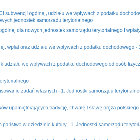
ęśCI subwencji ogólnej, udziału we wpływach z podatku dochod
wych jednostek samorządu terytorialnego
ogólnej dla nowych jednostek samorządu terytorialnego I wpłat
nej, wpłat oraz udziału we wpływach z podatku dochodowego - 
nik udziału we wpływach z podatku dochodowego od osób fizycz
erytorialnego
ansowanie zadań własnych - 1. Jednostki samorządu terytorial
ków upamiętniających tradycję, chwałę I sławę oręża polskiego 
m państwa w dziedzinie kultury - 1. Jednostki samorządu teryt