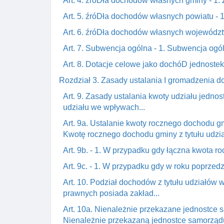
Art. 4. źróDła dochodów własnych gminy - 1.
Art. 5. źróDła dochodów własnych powiatu - 
Art. 6. źróDła dochodów własnych wojewódz
Art. 7. Subwencja ogólna - 1. Subwencja ogólna
Art. 8. Dotacje celowe jako dochóD jednoste
Rozdział 3. Zasady ustalania I gromadzenia 
Art. 9. Zasady ustalania kwoty udziału jedn
udziału we wpływach...
Art. 9a. Ustalanie kwoty rocznego dochodu g
Kwotę rocznego dochodu gminy z tytułu udzi
Art. 9b. - 1. W przypadku gdy łączna kwota r
Art. 9c. - 1. W przypadku gdy w roku poprze
Art. 10. Podział dochodów z tytułu udziałó
prawnych posiada zakład...
Art. 10a. Nienależnie przekazane jednostce 
Nienależnie przekazaną jednostce samorządu t