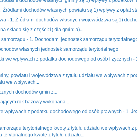
 Źródłami dochodów własnych gminy są:1) wpływy z podatków: a)
1. Źródłami dochodów własnych powiatu są:1) wpływy z opłat st
twa - 1. Źródłami dochodów własnych województwa są:1) docho
 składa się z części:1) dla gmin: a)...
k samorządu - 1. Dochodami jednostek samorządu terytorialnego
dochodów własnych jednostek samorządu terytorialnego
ostki we wpływach z podatku dochodowego od osób fizycznych - 
miny, powiatu I województwa z tytułu udziału we wpływach z 
ału we wpływach...
ocznych dochodów gmin z...
dzającym rok bazowy wykonana...
w we wpływach z podatku dochodowego od osób prawnych - 1. J
samorządu terytorialnego kwoty z tytułu udziału we wpływach 
erytorialnego kwotę z tytułu udziału...