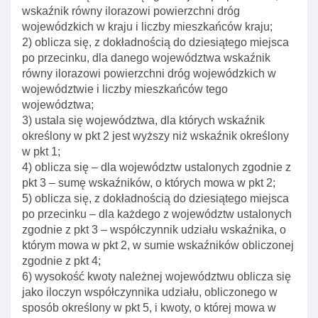
Art. 42. Dotacje z budżetu państwa na
wskaźnik równy ilorazowi powierzchni dróg
dofinansowanie zadań własnych
wojewódzkich w kraju i liczby mieszkańców kraju;
2) oblicza się, z dokładnością do dziesiątego miejsca
Art. 42a. Dotacje na budowę I remonty pomników
po przecinku, dla danego województwa wskaźnik
upamiętniających tradycję, chwałę I sławę oręża
równy ilorazowi powierzchni dróg wojewódzkich w
polskiego
województwie i liczby mieszkańców tego
Art. 43. Dotacje na zadania objęte mecenatem
województwa;
państwa w dziedzinie kultury
3) ustala się województwa, dla których wskaźnik
Art. 44. Procedura przekazywania środków
określony w pkt 2 jest wyższy niż wskaźnik określony
stanowiących dochody jednostek
w pkt 1;
4) oblicza się – dla województw ustalonych zgodnie z
Art. 45. Dotacje celowe od organów administracji
pkt 3 – sumę wskaźników, o których mowa w pkt 2;
rządowej
5) oblicza się, z dokładnością do dziesiątego miejsca
Art. 46. Dotacje celowe od jednostek samorządu
po przecinku – dla każdego z województw ustalonych
zgodnie z pkt 3 – współczynnik udziału wskaźnika, o
Art. 47. Udzielenie dotacji jednostkom samorządu
którym mowa w pkt 2, w sumie wskaźników obliczonej
przez jednostkę samorządu
zgodnie z pkt 4;
Art. 48. Zasady przekazywania dotacji
6) wysokość kwoty należnej województwu oblicza się
jako iloczyn współczynnika udziału, obliczonego w
Art. 49. Dotacje celowe na wykonywanie zadań
sposób określony w pkt 5, i kwoty, o której mowa w
zleconych z zakresu administracji rządowej I innych