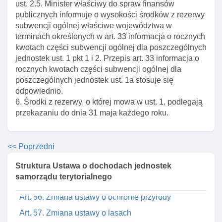
ust. 2.5. Minister właściwy do spraw finansów
zadań zleconych
publicznych informuje o wysokości środków z rezerwy
Art. 50. Podział dotacji celowych przez wojewodę
subwencji ogólnej właściwe województwa w
terminach określonych w art. 33 informacja o rocznych
Art. 50a. Decyzja o przeznaczeniu dotacji
kwotach części subwencji ogólnej dla poszczególnych
Art. 51. Dotacje celowe na usuwanie zagrożeń dla
jednostek ust. 1 pkt 1 i 2. Przepis art. 33 informacja o
bezpieczeństwa I porządku publicznego oraz
rocznych kwotach części subwencji ogólnej dla
skutków klęsk żywiołowych
poszczególnych jednostek ust. 1a stosuje się
odpowiednio.
Rozdział 7a. (uchylony)
6. Środki z rezerwy, o której mowa w ust. 1, podlegają
Rozdział 8. Zmiany w przepisach obowiązujących
przekazaniu do dnia 31 maja każdego roku.
Art. 52. Zmiana ustawy - karta nauczyciela
Art. 53. Zmiana ustawy o systemie oświaty
<< Poprzedni
Art. 54. Zmiana ustawy o pomocy społecznej
Struktura Ustawa o dochodach jednostek
Art. 55. Zmiana ustawy o podatkach I opłatach
samorządu terytorialnego
lokalnych
Art. 56. Zmiana ustawy o ochronie przyrody
Art. 57. Zmiana ustawy o lasach