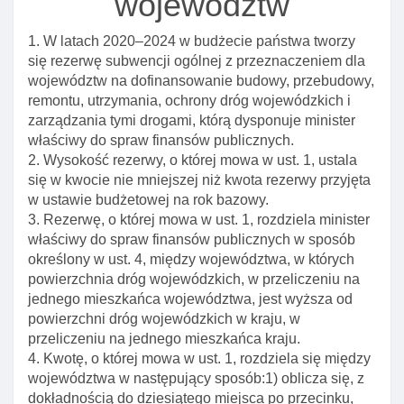
województw
kwot częśCI subwencji ogólnej
1. W latach 2020–2024 w budżecie państwa tworzy
Rozdziału 6. Zasady I tryb ustalania kwot częśCI
się rezerwę subwencji ogólnej z przeznaczeniem dla
subwencji ogólnej, udziału we wpływach z podatku
województw na dofinansowanie budowy, przebudowy,
dochodowego od osób fizycznych oraz podatku
remontu, utrzymania, ochrony dróg wojewódzkich i
dochodowego od osób prawnych I wpłat dla nowych
zarządzania tymi drogami, którą dysponuje minister
jednostek samorządu terytorialnego
właściwy do spraw finansów publicznych.
Art. 39. Sposób obliczania częśCI subwencji ogólnej
2. Wysokość rezerwy, o której mowa w ust. 1, ustala
dla nowych jednostek samorządu terytorialnego I
się w kwocie nie mniejszej niż kwota rezerwy przyjęta
wpłaty
w ustawie budżetowej na rok bazowy.
3. Rezerwę, o której mowa w ust. 1, rozdziela minister
Art. 40. Nowy podział częśCI subwencji ogólnej,
właściwy do spraw finansów publicznych w sposób
wpłat oraz udziału we wpływach z podatku
określony w ust. 4, między województwa, w których
dochodowego
powierzchnia dróg wojewódzkich, w przeliczeniu na
Art. 41. Połączenie gmin, powiatów a wskaźnik
jednego mieszkańca województwa, jest wyższa od
udziału we wpływach z podatku dochodowego od
powierzchni dróg wojewódzkich w kraju, w
osób fizycznych
przeliczeniu na jednego mieszkańca kraju.
4. Kwotę, o której mowa w ust. 1, rozdziela się między
Rozdział 7. Dotacje dla jednostek samorządu
województwa w następujący sposób:1) oblicza się, z
terytorialnego
dokładnością do dziesiątego miejsca po przecinku,