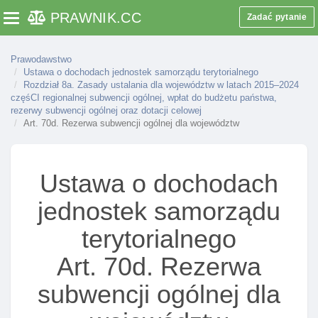
subwencji ogólnej dla poszczególnych jednostek
PRAWNIK
.CC
Zadać pytanie
Toggle navigation
Art. 34. Termin przekazania poszczególnych częśCI
subwencji
Prawodawstwo
Art. 35. Terminy dokonywania wpłat przez jednostki
Ustawa o dochodach jednostek samorządu terytorialnego
Rozdział 8a. Zasady ustalania dla województw w latach 2015–2024
Art. 36. Rozliczanie otrzymanej częśCI
częśCI regionalnej subwencji ogólnej, wpłat do budżetu państwa,
wyrównawczej, równoważącej lub regionalnej
rezerwy subwencji ogólnej oraz dotacji celowej
Art. 70d. Rezerwa subwencji ogólnej dla województw
subwencji ogólnej
Art. 36a. Przeznaczenie środków rezerwy
Art. 36b. Zwiększenie rezerwy środkami z rezerwy
Ustawa o dochodach
celowej budżetu państwa
jednostek samorządu
Art. 37. Część oświatowa subwencji ogólnej ustalona
dla jednostki samorządu terytorialnego wyższa od
terytorialnego
należnej
Art. 70d. Rezerwa
Art. 37a. Zwrot nienależnej kwoty częśCI oświatowej
subwencji ogólnej
subwencji ogólnej dla
Art. 38. Odpowiednie stosowanie przepisów
ordynacji podatkowej do nienależnie otrzymanych