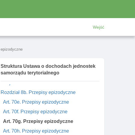
regionalnej subwencji ogólnej, wpłat do
budżetu państwa, rezerwy subwencji ogólnej
oraz dotacji celowej
Art. 70a. Wpłaty na część regionalną
Wejść
subwencji dla województw
Art. 70b. Ustalanie częśCI regionalnej
y epizodyczne
subwencji ogólnej dla województw
Art. 70c. Rezerwa celowa na dotacje dla
Struktura Ustawa o dochodach jednostek
województw
samorządu terytorialnego
Art. 70d. Rezerwa subwencji ogólnej dla
województw
Rozdział 8b. Przepisy epizodyczne
Art. 70e. Przepisy epizodyczne
Art. 70f. Przepisy epizodyczne
Art. 70g. Przepisy epizodyczne
Art. 70h. Przepisy epizodyczne