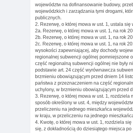
województw na dofinansowanie budowy, przeb
wojewódzkich i zarządzania tymi drogami, któ
publicznych.
2. Rezerwę, o której mowa w ust. 1, ustala się 
2a. Rezerwę, o której mowa w ust. 1, na rok 20
2b. Rezerwę, o której mowa w ust. 1, na rok 20
2c. Rezerwę, o której mowa w ust. 1, na rok 2
wysokości zapewniającej, aby dochody wojewó
regionalnej subwencji ogólnej pomniejszone 
część regionalną subwencji ogólnej nie były n
podstawie art. 24 część wyrównawcza subwencj
brzmieniu obowiązującym przed dniem 14 listo
państwa z przeznaczeniem na część regionalną
uchylony, w brzmieniu obowiązującym przed dn
3. Rezerwę, o której mowa w ust. 1, rozdziela
sposób określony w ust. 4, między województ
przeliczeniu na jednego mieszkańca wojewódz
w kraju, w przeliczeniu na jednego mieszkańca
4. Kwotę, o której mowa w ust. 1, rozdziela s
się, z dokładnością do dziesiątego miejsca po