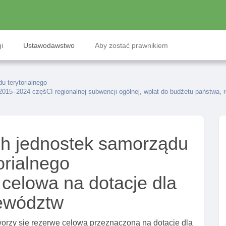
i
Ustawodawstwo
Aby zostać prawnikiem
 terytorialnego
2015–2024 częśCI regionalnej subwencji ogólnej, wpłat do budżetu państwa, r
h jednostek samorządu
orialnego
 celowa na dotacje dla
ewództw
orzy się rezerwę celową przeznaczoną na dotacje dla