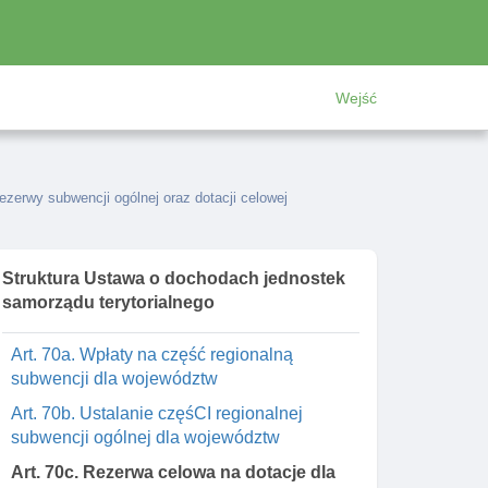
restrukturyzacji I prywatyzacji
przedsiębiorstwa państwowego "polskie
koleje państwowe"
Wejść
Art. 69. Zmiana ustawy o dodatkach
mieszkaniowych
Art. 70. Zmiana ustawy o transporcie
kolejowym
ezerwy subwencji ogólnej oraz dotacji celowej
Rozdział 8a. Zasady ustalania dla
województw w latach 2015–2024 częśCI
regionalnej subwencji ogólnej, wpłat do
Struktura Ustawa o dochodach jednostek
budżetu państwa, rezerwy subwencji ogólnej
samorządu terytorialnego
oraz dotacji celowej
Art. 70a. Wpłaty na część regionalną
subwencji dla województw
Art. 70b. Ustalanie częśCI regionalnej
subwencji ogólnej dla województw
Art. 70c. Rezerwa celowa na dotacje dla