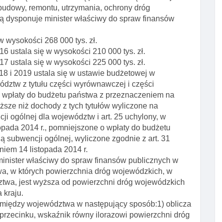
udowy, remontu, utrzymania, ochrony dróg
rą dysponuje minister właściwy do spraw finansów
w wysokości 268 000 tys. zł.
16 ustala się w wysokości 210 000 tys. zł.
17 ustala się w wysokości 225 000 tys. zł.
018 i 2019 ustala się w ustawie budżetowej w
dztw z tytułu części wyrównawczej i części
o wpłaty do budżetu państwa z przeznaczeniem na
iższe niż dochody z tych tytułów wyliczone na
i ogólnej dla województw i art. 25 uchylony, w
pada 2014 r., pomniejszone o wpłaty do budżetu
 subwencji ogólnej, wyliczone zgodnie z art. 31
iem 14 listopada 2014 r.
 minister właściwy do spraw finansów publicznych w
wa, w których powierzchnia dróg wojewódzkich, w
twa, jest wyższa od powierzchni dróg wojewódzkich
 kraju.
ię między województwa w następujący sposób:1) oblicza
 przecinku, wskaźnik równy ilorazowi powierzchni dróg