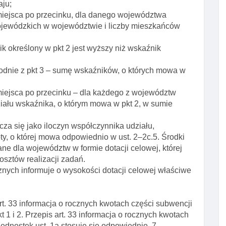
aju;
 miejsca po przecinku, dla danego województwa
ojewódzkich w województwie i liczby mieszkańców
ik określony w pkt 2 jest wyższy niż wskaźnik
godnie z pkt 3 – sumę wskaźników, o których mowa w
 miejsca po przecinku – dla każdego z województw
ziału wskaźnika, o którym mowa w pkt 2, w sumie
za się jako iloczyn współczynnika udziału,
ty, o której mowa odpowiednio w ust. 2–2c.5. Środki
ane dla województw w formie dotacji celowej, której
sztów realizacji zadań.
znych informuje o wysokości dotacji celowej właściwe
. 33 informacja o rocznych kwotach części subwencji
t 1 i 2. Przepis art. 33 informacja o rocznych kwotach
ednostek ust. 1a stosuje się odpowiednio. 7.