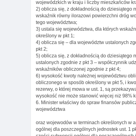
wojewódzkich w kraju i liczby mieszkańców kr
2) oblicza się, z dokładnością do dziesiątego
wskaźnik równy ilorazowi powierzchni dróg w
tego województwa;
3) ustala się województwa, dla których wskaźn
określony w pkt 1;
4) oblicza się – dla województw ustalonych z
pkt 2;
5) oblicza się, z dokładnością do dziesiątego
ustalonych zgodnie z pkt 3 – współczynnik ud
wskaźników obliczonej zgodnie z pkt 4;
6) wysokość kwoty należnej województwu oblic
obliczonego w sposób określony w pkt 5, i kwo
rezerwy, o której mowa w ust. 1, są przekazyw
wysokość nie może stanowić więcej niż 98% ko
6. Minister właściwy do spraw finansów public
województwa
oraz wojewodów w terminach określonych w art
ogólnej dla poszczególnych jednostek ust. 1 pk
części subwencji ogólnej dla poszczególnych j