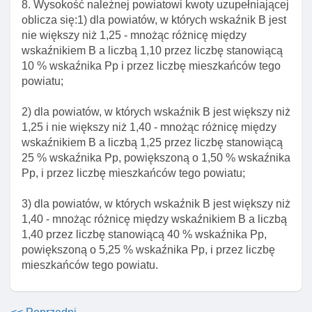
Art. 11. Termin przekazania środków stanowiących
8. Wysokość należnej powiatowi kwoty uzupełniającej
dochody jednostek
oblicza się:1) dla powiatów, w których wskaźnik B jest
nie większy niż 1,25 - mnożąc różnicę między
Art. 12. Kwartalne informacje naczelnika urzędu
wskaźnikiem B a liczbą 1,10 przez liczbę stanowiącą
skarbowego o stanie I terminach realizacji dochodów
10 % wskaźnika Pp i przez liczbę mieszkańców tego
Art. 13. Skutek nieprzekazania w terminie pobranych
powiatu;
dochodów jednostek samorządu terytorialnego
2) dla powiatów, w których wskaźnik B jest większy niż
Art. 14. Wpływy z opłaty skarbowej
1,25 i nie większy niż 1,40 - mnożąc różnicę między
Art. 15. Wpływy z podatku od spadków I darowizn
wskaźnikiem B a liczbą 1,25 przez liczbę stanowiącą
25 % wskaźnika Pp, powiększoną o 1,50 % wskaźnika
Art. 16. Wpływy z podatku od czynnośCI
Pp, i przez liczbę mieszkańców tego powiatu;
cywilnoprawnych
Art. 17. Potrącenia z bieżących wpływów należnych
3) dla powiatów, w których wskaźnik B jest większy niż
gminie kwoty
1,40 - mnożąc różnicę między wskaźnikiem B a liczbą
1,40 przez liczbę stanowiącą 40 % wskaźnika Pp,
Art. 18. Zastosowanie przepisów ustawy ordynacja
powiększoną o 5,25 % wskaźnika Pp, i przez liczbę
podatkowa
mieszkańców tego powiatu.
Rozdział 4. Zasady ustalania subwencji ogólnej I
wpłat dla jednostek samorządu terytorialnego
Art. 19. Kwoty przeznaczone na częśCI subwencji