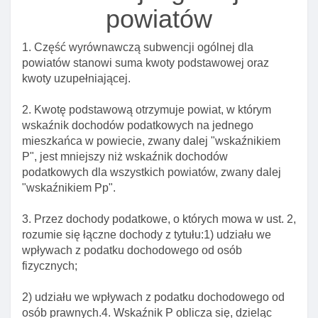
powiatów
1. Część wyrównawczą subwencji ogólnej dla
Rozdział 1. Przepisy ogólne
powiatów stanowi suma kwoty podstawowej oraz
Art. 1. Zakres regulacji ustawy
kwoty uzupełniającej.
Art. 2. Katalog pojęć ustawowych
2. Kwotę podstawową otrzymuje powiat, w którym
Art. 3. Dochody jednostek samorządu terytorialnego
wskaźnik dochodów podatkowych na jednego
Rozdział 2. źróDła dochodów jednostek samorządu
mieszkańca w powiecie, zwany dalej "wskaźnikiem
terytorialnego
P", jest mniejszy niż wskaźnik dochodów
podatkowych dla wszystkich powiatów, zwany dalej
Art. 4. źróDła dochodów własnych gminy
"wskaźnikiem Pp".
Art. 5. źróDła dochodów własnych powiatu
3. Przez dochody podatkowe, o których mowa w ust. 2,
Art. 6. źróDła dochodów własnych województwa
rozumie się łączne dochody z tytułu:1) udziału we
Art. 7. Subwencja ogólna
wpływach z podatku dochodowego od osób
fizycznych;
Art. 8. Dotacje celowe jako dochóD jednostek
samorządu
2) udziału we wpływach z podatku dochodowego od
Rozdział 3. Zasady ustalania I gromadzenia
osób prawnych.4. Wskaźnik P oblicza się, dzieląc