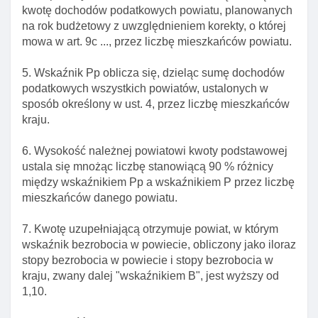
dochodów własnych jednostek samorządu
kwotę dochodów podatkowych powiatu, planowanych
terytorialnego
na rok budżetowy z uwzględnieniem korekty, o której
mowa w art. 9c ..., przez liczbę mieszkańców powiatu.
Art. 9. Zasady ustalania kwoty udziału jednostki we
wpływach z podatku dochodowego od osób
5. Wskaźnik Pp oblicza się, dzieląc sumę dochodów
fizycznych
podatkowych wszystkich powiatów, ustalonych w
Art. 9a. Ustalanie kwoty rocznego dochodu gminy,
sposób określony w ust. 4, przez liczbę mieszkańców
powiatu I województwa z tytułu udziału we wpływach
kraju.
z podatku dochodowego od osób prawnych
6. Wysokość należnej powiatowi kwoty podstawowej
Art. 9b.
ustala się mnożąc liczbę stanowiącą 90 % różnicy
Art. 9c.
między wskaźnikiem Pp a wskaźnikiem P przez liczbę
Art. 10. Podział dochodów z tytułu udziałów we
mieszkańców danego powiatu.
wpływach z podatku dochodowego od osób
prawnych
7. Kwotę uzupełniającą otrzymuje powiat, w którym
wskaźnik bezrobocia w powiecie, obliczony jako iloraz
Art. 10a. Nienależnie przekazane jednostce
stopy bezrobocia w powiecie i stopy bezrobocia w
samorządu terytorialnego kwoty z tytułu udziału we
kraju, zwany dalej "wskaźnikiem B", jest wyższy od
wpływach z podatku dochodowego od osób
1,10.
prawnych