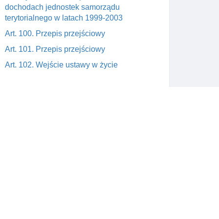
dochodach jednostek samorządu
terytorialnego w latach 1999-2003
Art. 100. Przepis przejściowy
Art. 101. Przepis przejściowy
Art. 102. Wejście ustawy w życie
Skontaktuj się z nami
wym
support@prawnik.cc
a od
Facebook