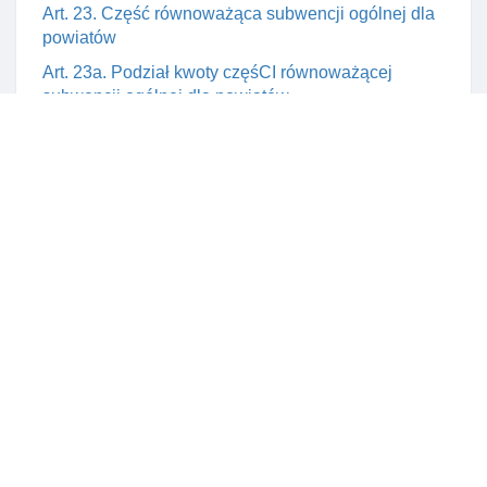
Art. 23. Część równoważąca subwencji ogólnej dla
powiatów
Art. 23a. Podział kwoty częśCI równoważącej
subwencji ogólnej dla powiatów
Art. 24. Część wyrównawcza subwencji ogólnej dla
województw
Art. 24a.
Art. 26. Rezerwa subwencji ogólnej w budżecie
państwa
Art. 27. Wielkość częśCI oświatowej subwencji
ogólnej
Art. 28. Ustalanie kwoty na część oświatową
subwencji ogólnej dla jednostek samorządu
terytorialnego
Art. 28a. Ustalanie częśCI rozwojowej subwencji
ogólnej dla jednostek samorządu terytorialnego
Art. 29. Wpłaty gmin do budżetu państwa