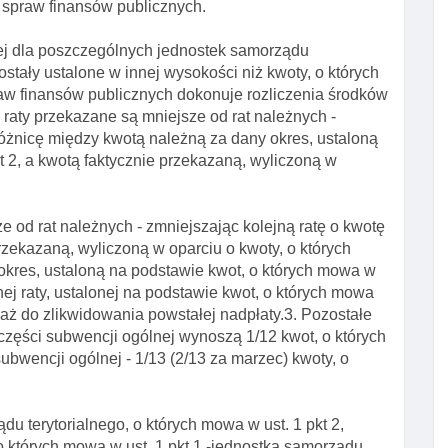
 spraw finansów publicznych.
nej dla poszczególnych jednostek samorządu
zostały ustalone w innej wysokości niż kwoty, o których
raw finansów publicznych dokonuje rozliczenia środków
raty przekazane są mniejsze od rat należnych -
różnicę między kwotą należną za dany okres, ustaloną
t 2, a kwotą faktycznie przekazaną, wyliczoną w
e od rat należnych - zmniejszając kolejną ratę o kwotę
zekazaną, wyliczoną w oparciu o kwoty, o których
 okres, ustaloną na podstawie kwot, o których mowa w
ednej raty, ustalonej na podstawie kwot, o których mowa
 aż do zlikwidowania powstałej nadpłaty.3. Pozostałe
 części subwencji ogólnej wynoszą 1/12 kwot, o których
subwencji ogólnej - 1/13 (2/13 za marzec) kwoty, o
du terytorialnego, o których mowa w ust. 1 pkt 2,
 o których mowa w ust. 1 pkt 1 -jednostka samorządu