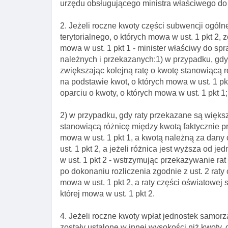
urzędu obsługującego ministra właściwego do
2. Jeżeli roczne kwoty części subwencji ogól
terytorialnego, o których mowa w ust. 1 pkt 2, 
mowa w ust. 1 pkt 1 - minister właściwy do sp
należnych i przekazanych:1) w przypadku, gdy 
zwiększając kolejną ratę o kwotę stanowiącą 
na podstawie kwot, o których mowa w ust. 1 pk
oparciu o kwoty, o których mowa w ust. 1 pkt 1;
2) w przypadku, gdy raty przekazane są większ
stanowiącą różnicę między kwotą faktycznie pr
mowa w ust. 1 pkt 1, a kwotą należną za dany
ust. 1 pkt 2, a jeżeli różnica jest wyższa od j
w ust. 1 pkt 2 - wstrzymując przekazywanie rat
po dokonaniu rozliczenia zgodnie z ust. 2 raty
mowa w ust. 1 pkt 2, a raty części oświatowej 
której mowa w ust. 1 pkt 2.
4. Jeżeli roczne kwoty wpłat jednostek samorzą
zostały ustalone w innej wysokości niż kwoty,