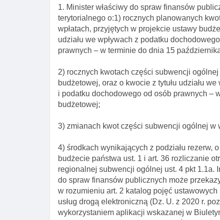
1. Minister właściwy do spraw finansów publi
terytorialnego o:1) rocznych planowanych kwo
wpłatach, przyjętych w projekcie ustawy budż
udziału we wpływach z podatku dochodowego 
prawnych – w terminie do dnia 15 październik
2) rocznych kwotach części subwencji ogólnej
budżetowej, oraz o kwocie z tytułu udziału 
i podatku dochodowego od osób prawnych – w 
budżetowej;
3) zmianach kwot części subwencji ogólnej w w
4) środkach wynikających z podziału rezerw, o
budżecie państwa ust. 1 i art. 36 rozliczanie
regionalnej subwencji ogólnej ust. 4 pkt 1.1a. 
do spraw finansów publicznych może przekazy
w rozumieniu art. 2 katalog pojęć ustawowych 
usług drogą elektroniczną (Dz. U. z 2020 r. po
wykorzystaniem aplikacji wskazanej w Biuletyn