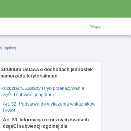
Art. 27. Wielkość częśCI oświatowej
subwencji ogólnej
Art. 28. Ustalanie kwoty na część oświatową
Wejść
subwencji ogólnej dla jednostek samorządu
terytorialnego
Art. 28a. Ustalanie częśCI rozwojowej
i ogólnej
subwencji ogólnej dla jednostek samorządu
terytorialnego
Struktura Ustawa o dochodach jednostek
Art. 29. Wpłaty gmin do budżetu państwa
samorządu terytorialnego
Art. 30. Wpłaty powiatu do budżetu państwa
Rozdział 5. Zasady I tryb przekazywania
częśCI subwencji ogólnej
Art. 32. Podstawa do wyliczenia wskaźników
I kwot
Art. 33. Informacja o rocznych kwotach
częśCI subwencji ogólnej dla