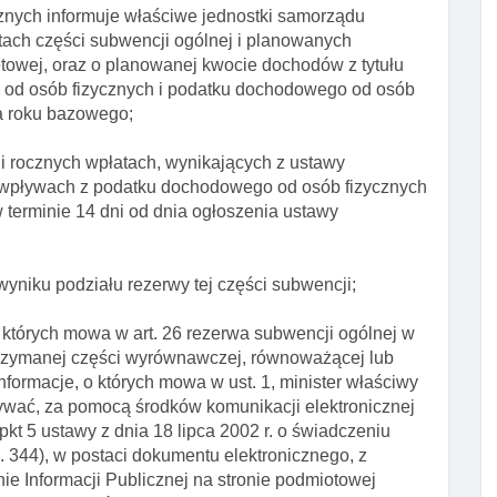
cznych informuje właściwe jednostki samorządu
tach części subwencji ogólnej i planowanych
etowej, oraz o planowanej kwocie dochodów z tytułu
od osób fizycznych i podatku dochodowego od osób
a roku bazowego;
 i rocznych wpłatach, wynikających z ustawy
we wpływach z podatku dochodowego od osób fizycznych
terminie 14 dni od dnia ogłoszenia ustawy
yniku podziału rezerwy tej części subwencji;
 których mowa w art. 26 rezerwa subwencji ogólnej w
 otrzymanej części wyrównawczej, równoważącej lub
Informacje, o których mowa w ust. 1, minister właściwy
wać, za pomocą środków komunikacji elektronicznej
pkt 5 ustawy z dnia 18 lipca 2002 r. o świadczeniu
z. 344), w postaci dokumentu elektronicznego, z
ie Informacji Publicznej na stronie podmiotowej