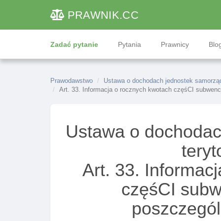
PRAWNIK
.CC
Zadać pytanie
Pytania
Prawnicy
Blog
Prawodawstwo
Ustawa o dochodach jednostek samorządu
Art. 33. Informacja o rocznych kwotach częśCI subwencj
Ustawa o dochodac
teryt
Art. 33. Informac
częśCI subwe
poszczegól