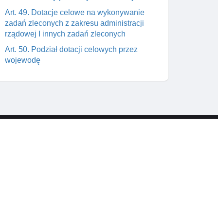
Art. 49. Dotacje celowe na wykonywanie
zadań zleconych z zakresu administracji
rządowej I innych zadań zleconych
Art. 50. Podział dotacji celowych przez
wojewodę
Art. 50a. Decyzja o przeznaczeniu dotacji
Art. 51. Dotacje celowe na usuwanie
zagrożeń dla bezpieczeństwa I porządku
publicznego oraz skutków klęsk żywiołowych
Rozdział 7a. (uchylony)
Skontaktuj się z nami
Rozdział 8. Zmiany w przepisach
wym
support@prawnik.cc
obowiązujących
a od
Facebook
Art. 52. Zmiana ustawy - karta nauczyciela
Art. 53. Zmiana ustawy o systemie oświaty
Art. 54. Zmiana ustawy o pomocy społecznej
Art. 55. Zmiana ustawy o podatkach I