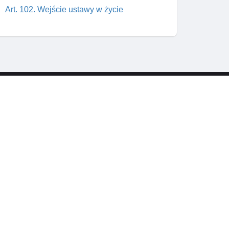
Art. 102. Wejście ustawy w życie
Skontaktuj się z nami
wym
support@prawnik.cc
a od
Facebook