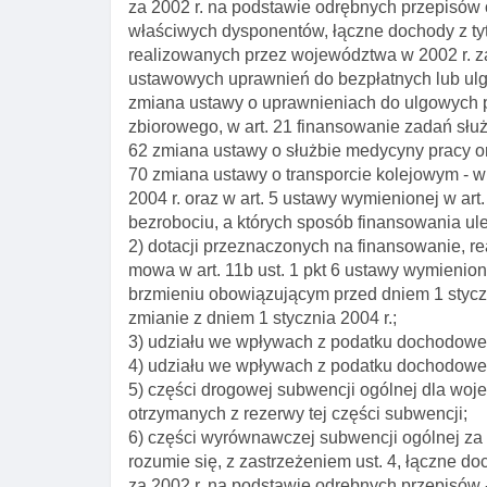
za 2002 r. na podstawie odrębnych przepisów 
właściwych dysponentów, łączne dochody z tyt
realizowanych przez województwa w 2002 r. za
ustawowych uprawnień do bezpłatnych lub ulg
zmiana ustawy o uprawnieniach do ulgowych p
zbiorowego, w art. 21 finansowanie zadań słu
62 zmiana ustawy o służbie medycyny pracy ora
70 zmiana ustawy o transporcie kolejowym - 
2004 r. oraz w art. 5 ustawy wymienionej w art
bezrobociu, a których sposób finansowania ule
2) dotacji przeznaczonych na finansowanie, re
mowa w art. 11b ust. 1 pkt 6 ustawy wymienion
brzmieniu obowiązującym przed dniem 1 styczn
zmianie z dniem 1 stycznia 2004 r.;
3) udziału we wpływach z podatku dochodoweg
4) udziału we wpływach z podatku dochodowe
5) części drogowej subwencji ogólnej dla woj
otrzymanych z rezerwy tej części subwencji;
6) części wyrównawczej subwencji ogólnej za
rozumie się, z zastrzeżeniem ust. 4, łączne
za 2002 r. na podstawie odrębnych przepisów -