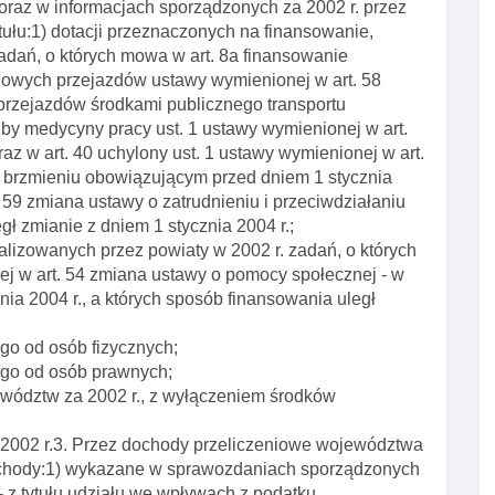
oraz w informacjach sporządzonych za 2002 r. przez
ułu:1) dotacji przeznaczonych na finansowanie,
dań, o których mowa w art. 8a finansowanie
owych przejazdów ustawy wymienionej w art. 58
rzejazdów środkami publicznego transportu
żby medycyny pracy ust. 1 ustawy wymienionej w art.
z w art. 40 uchylony ust. 1 ustawy wymienionej w art.
w brzmieniu obowiązującym przed dniem 1 stycznia
. 59 zmiana ustawy o zatrudnieniu i przeciwdziałaniu
gł zmianie z dniem 1 stycznia 2004 r.;
alizowanych przez powiaty w 2002 r. zadań, o których
ej w art. 54 zmiana ustawy o pomocy społecznej - w
ia 2004 r., a których sposób finansowania uległ
o od osób fizycznych;
go od osób prawnych;
ewództw za 2002 r., z wyłączeniem środków
 2002 r.3. Przez dochody przeliczeniowe województwa
 dochody:1) wykazane w sprawozdaniach sporządzonych
 z tytułu udziału we wpływach z podatku