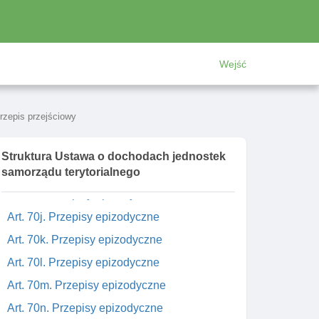
Art. 70c. Rezerwa celowa na dotacje dla
województw
Art. 70d. Rezerwa subwencji ogólnej dla
województw
Wejść
Rozdział 8b. Przepisy epizodyczne
Art. 70e. Przepisy epizodyczne
Przepis przejściowy
Art. 70f. Przepisy epizodyczne
Art. 70g. Przepisy epizodyczne
Struktura Ustawa o dochodach jednostek
Art. 70h. Przepisy epizodyczne
samorządu terytorialnego
Art. 70i. Przepisy epizodyczne
Art. 70j. Przepisy epizodyczne
Art. 70k. Przepisy epizodyczne
Art. 70l. Przepisy epizodyczne
Art. 70m. Przepisy epizodyczne
Art. 70n. Przepisy epizodyczne