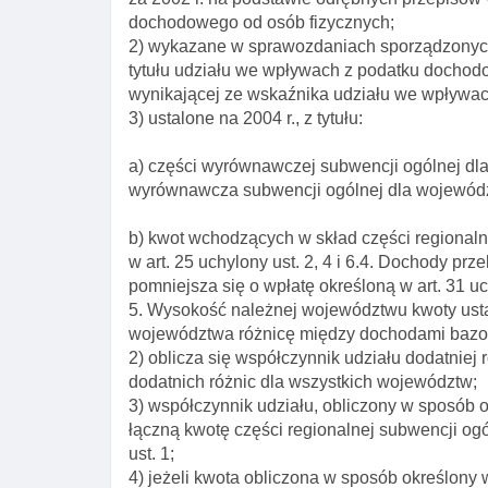
dochodowego od osób fizycznych;
2) wykazane w sprawozdaniach sporządzonych 
tytułu udziału we wpływach z podatku docho
wynikającej ze wskaźnika udziału we wpływac
3) ustalone na 2004 r., z tytułu:
a) części wyrównawczej subwencji ogólnej dla
wyrównawcza subwencji ogólnej dla wojewód
b) kwot wchodzących w skład części regionaln
w art. 25 uchylony ust. 2, 4 i 6.4. Dochody pr
pomniejsza się o wpłatę określoną w art. 31 uc
5. Wysokość należnej województwu kwoty ustal
województwa różnicę między dochodami bazo
2) oblicza się współczynnik udziału dodatnie
dodatnich różnic dla wszystkich województw;
3) współczynnik udziału, obliczony w sposób o
łączną kwotę części regionalnej subwencji ogó
ust. 1;
4) jeżeli kwota obliczona w sposób określony