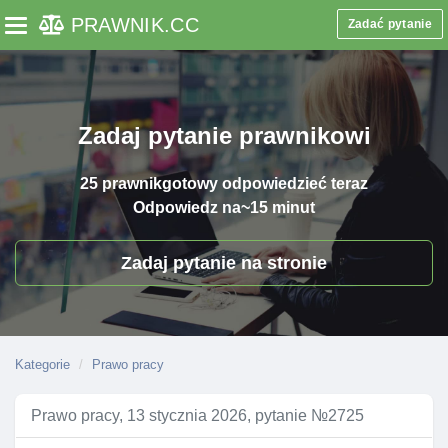
PRAWNIK
.CC
Zadać pytanie
Toggle navigation
Zadaj pytanie prawnikowi
25 prawnik
gotowy odpowiedzieć teraz
Odpowiedz na
~15 minut
Zadaj pytanie na stronie
Kategorie
Prawo pracy
Prawo pracy, 13 stycznia 2026, pytanie №2725