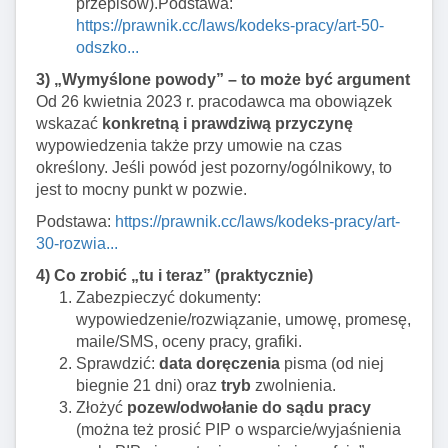
przepisów).Podstawa:
https://prawnik.cc/laws/kodeks-pracy/art-50-
odszko...
3) „Wymyślone powody” – to może być argument
Od 26 kwietnia 2023 r. pracodawca ma obowiązek
wskazać
konkretną i prawdziwą przyczynę
wypowiedzenia także przy umowie na czas
określony. Jeśli powód jest pozorny/ogólnikowy, to
jest to mocny punkt w pozwie.
Podstawa:
https://prawnik.cc/laws/kodeks-pracy/art-
30-rozwia...
4) Co zrobić „tu i teraz” (praktycznie)
Zabezpieczyć dokumenty:
wypowiedzenie/rozwiązanie, umowę, promesę,
maile/SMS, oceny pracy, grafiki.
Sprawdzić:
data doręczenia
pisma (od niej
biegnie 21 dni) oraz
tryb
zwolnienia.
Złożyć
pozew/odwołanie do sądu pracy
(można też prosić PIP o wsparcie/wyjaśnienia