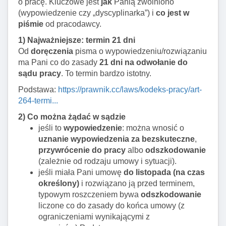
o pracę. Kluczowe jest
jak
Panią zwolniono
(wypowiedzenie czy „dyscyplinarka”) i
co jest w
piśmie
od pracodawcy.
1) Najważniejsze: termin 21 dni
Od
doręczenia
pisma o wypowiedzeniu/rozwiązaniu
ma Pani co do zasady
21 dni na odwołanie do
sądu pracy
. To termin bardzo istotny.
Podstawa:
https://prawnik.cc/laws/kodeks-pracy/art-
264-termi...
2) Co można żądać w sądzie
jeśli to
wypowiedzenie
: można wnosić o
uznanie wypowiedzenia za bezskuteczne
,
przywrócenie do pracy
albo
odszkodowanie
(zależnie od rodzaju umowy i sytuacji).
jeśli miała Pani umowę
do listopada (na czas
określony)
i rozwiązano ją przed terminem,
typowym roszczeniem bywa
odszkodowanie
liczone co do zasady do końca umowy (z
ograniczeniami wynikającymi z