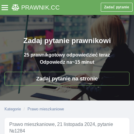
PRAWNIK
.CC
Zadać pytanie
Toggle navigation
Zadaj pytanie prawnikowi
25 prawnik
gotowy odpowiedzieć teraz
Odpowiedz na
~15 minut
Zadaj pytanie na stronie
Kategorie
Prawo mieszkaniowe
Prawo mieszkaniowe, 21 listopada 2024, pytanie
№1284