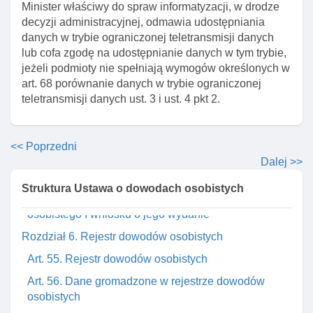
Minister właściwy do spraw informatyzacji, w drodze
Art. 50. Unieważnienie dowodu osobistego
decyzji administracyjnej, odmawia udostępniania
danych w trybie ograniczonej teletransmisji danych
Art. 51. Właściwość organów w sprawach
lub cofa zgodę na udostępnianie danych w tym trybie,
unieważnienia dowodu osobistego
jeżeli podmioty nie spełniają wymogów określonych w
Art. 52. Stwierdzenie nieważnośCI dowodu
art. 68 porównanie danych w trybie ograniczonej
teletransmisji danych ust. 3 i ust. 4 pkt 2.
Art. 53. Wykaz zawieszonych I unieważnionych
dowodów osobistych
Art. 53a. Dowody osobiste podlegające zniszczeniu
<< Poprzedni
Art. 53b. Przekazywanie dowodów osobistych
Dalej >>
podlegających zniszczeniu
Struktura Ustawa o dowodach osobistych
Art. 54. Rozporządzenie w sprawie wzoru dowodu
osobistego I wniosku o jego wydanie
Rozdział 6. Rejestr dowodów osobistych
Art. 55. Rejestr dowodów osobistych
Art. 56. Dane gromadzone w rejestrze dowodów
osobistych