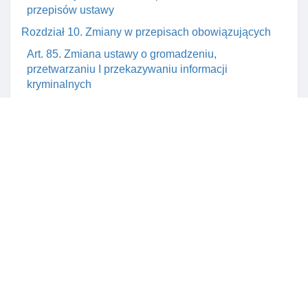
przepisów ustawy
Rozdział 10. Zmiany w przepisach obowiązujących
Art. 85. Zmiana ustawy o gromadzeniu,
przetwarzaniu I przekazywaniu informacji
kryminalnych
Art. 87. Zmiana ustawy o opłacie skarbowej
Rozdział 11. Przepisy przejściowe I końcowe
Art. 88. Przepis przejściowy
Art. 89. Przepis przejściowy
Art. 90. Przepis przejściowy
Art. 91. Przepis przejściowy
Art. 92. Utrata mocy ustawy z dnia 10 kwietnia 1974 r.
O ewidencji ludnośCI I dowodach osobistych
Art. 93. Wejście ustawy w życie