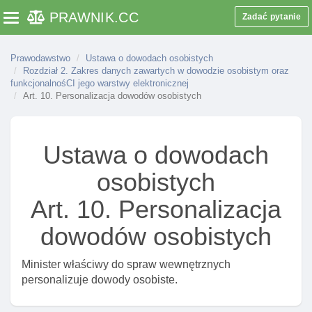
PRAWNIK
.CC
Zadać pytanie
Toggle navigation
Prawodawstwo
Ustawa o dowodach osobistych
Rozdział 2. Zakres danych zawartych w dowodzie osobistym oraz
Rozdział 1. Przepisy ogólne
funkcjonalnośCI jego warstwy elektronicznej
Art. 1. Zakres ustawy
Art. 10. Personalizacja dowodów osobistych
Art. 2. Objaśnienie pojęć
Art. 4. DowóD I uprawnienia wynikające z jego
Ustawa o dowodach
posiadania
osobistych
Art. 5. Prawo I obowiązek posiadania dowodu
osobistego
Art. 10. Personalizacja
Art. 6. Wydanie dowodu obywatelowi
dowodów osobistych
Art. 7. Okresy ważnośCI dowodów osobistych
Art. 8. Wydawanie, wymiana I unieważnianie
Minister właściwy do spraw wewnętrznych
dowodów jako zadanie gmin
personalizuje dowody osobiste.
Art. 9. Kompetencje nadzorcze wojewodów