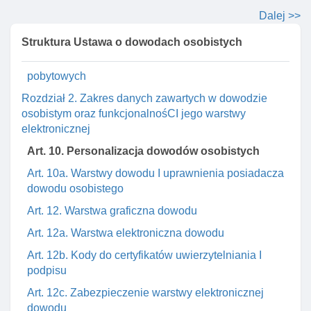
Art. 9a. Wykonywanie zadań punktu kontaktowego
Dalej >>
przez ministra
Struktura Ustawa o dowodach osobistych
Art. 9b. Realizacja działań w zakresie poprawy
zabezpieczeń dowodów osobistych I dokumentów
pobytowych
Rozdział 2. Zakres danych zawartych w dowodzie
osobistym oraz funkcjonalnośCI jego warstwy
elektronicznej
Art. 10. Personalizacja dowodów osobistych
Art. 10a. Warstwy dowodu I uprawnienia posiadacza
dowodu osobistego
Art. 12. Warstwa graficzna dowodu
Art. 12a. Warstwa elektroniczna dowodu
Art. 12b. Kody do certyfikatów uwierzytelniania I
podpisu
Art. 12c. Zabezpieczenie warstwy elektronicznej
dowodu