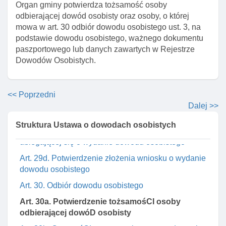
Organ gminy potwierdza tożsamość osoby
Art. 28a. Pouczenie o odpowiedzialnośCI karnej za
odbierającej dowód osobisty oraz osoby, o której
złożenie fałszywego oświadczenia
mowa w art. 30 odbiór dowodu osobistego ust. 3, na
podstawie dowodu osobistego, ważnego dokumentu
Art. 29. Fotografia do wniosku o wydanie dowodu
paszportowego lub danych zawartych w Rejestrze
Art. 29a. Potwierdzenie przez organ gminy
Dowodów Osobistych.
tożsamośCI osoby ubiegającej się o wydanie
dowodu osobistego
Art. 29b. Potwierdzenie przez organ gminy
<< Poprzedni
obywatelstwa osoby której ma być wydany dowóD
Dalej >>
osobisty
Struktura Ustawa o dowodach osobistych
Art. 29c. Pobieranie odcisków palców od osoby
ubiegającej się o wydanie dowodu osobistego
Art. 29d. Potwierdzenie złożenia wniosku o wydanie
dowodu osobistego
Art. 30. Odbiór dowodu osobistego
Art. 30a. Potwierdzenie tożsamośCI osoby
odbierającej dowóD osobisty