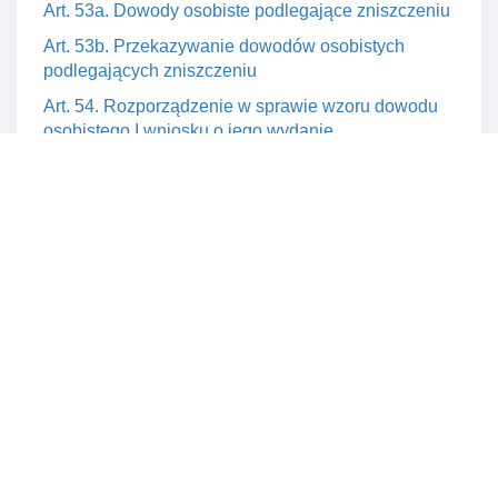
Art. 53a. Dowody osobiste podlegające zniszczeniu
Art. 53b. Przekazywanie dowodów osobistych
podlegających zniszczeniu
Art. 54. Rozporządzenie w sprawie wzoru dowodu
osobistego I wniosku o jego wydanie
Rozdział 6. Rejestr dowodów osobistych
Art. 55. Rejestr dowodów osobistych
Art. 56. Dane gromadzone w rejestrze dowodów
osobistych
Art. 56b. BłąD lub brak danych w rejestrze dowodów
osobistych
Art. 59. Rozporządzenie w sprawie rejestru dowodów
osobistych
Rozdział 7. Postępowanie z dokumentacją związaną z
dowodami osobistymi
Art. 60. Przechowywanie dokumentacji związanej z