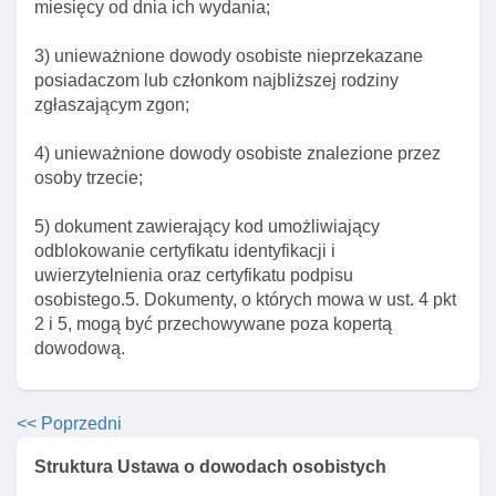
miesięcy od dnia ich wydania;
elektronicznej dowodu
Art. 32d. Właściwość organu w sprawie zawieszania
3) unieważnione dowody osobiste nieprzekazane
I cofania certyfikatów w warstwie elektronicznej
posiadaczom lub członkom najbliższej rodziny
dowodu
zgłaszającym zgon;
Art. 32e. Wyłączenie stosowania niektórych
4) unieważnione dowody osobiste znalezione przez
przepisów ustawy
osoby trzecie;
Art. 32f. Zawieszenie ważnośCI dowodu
5) dokument zawierający kod umożliwiający
Art. 32g. Nieważność skutków prawnych podpisu
odblokowanie certyfikatu identyfikacji i
osobistego posiadacza dowodu
uwierzytelnienia oraz certyfikatu podpisu
Rozdział 4. (uchylony)
osobistego.5. Dokumenty, o których mowa w ust. 4 pkt
2 i 5, mogą być przechowywane poza kopertą
Rozdział 5. Wymiana I unieważnianie dowodu
dowodową.
osobistego
Art. 46. Przesłanki wydania nowego dowodu
Art. 47. Zgłoszenie utraty lub uszkodzenia dowodu
<< Poprzedni
Art. 47a. Zawiadomienie wystawcy dowodu
Struktura Ustawa o dowodach osobistych
osobistego o koniecznośCI jego unieważnienia