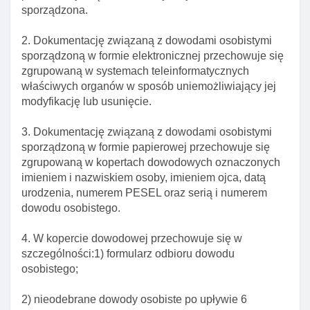
osobistego
sporządzona.
Art. 30d. Anulowanie nieaktualnego dowodu
2. Dokumentację związaną z dowodami osobistymi
osobistego
sporządzoną w formie elektronicznej przechowuje się
Art. 31. Formularz odbioru dowodu
zgrupowaną w systemach teleinformatycznych
właściwych organów w sposób uniemożliwiający jej
Art. 31a. Przekazywanie spersonalizowanych
modyfikację lub usunięcie.
dowodów osobistych do ich wystawcy
Art. 32. Odmowa wydania dowodu
3. Dokumentację związaną z dowodami osobistymi
Rozdział 3a. Zawieszanie I cofanie zawieszenia
sporządzoną w formie papierowej przechowuje się
certyfikatów zamieszczonych w warstwie
zgrupowaną w kopertach dowodowych oznaczonych
elektronicznej dowodu osobistego
imieniem i nazwiskiem osoby, imieniem ojca, datą
urodzenia, numerem PESEL oraz serią i numerem
Art. 32a. Zgłoszenie zawieszenia lub cofnięcia
dowodu osobistego.
zawieszenia certyfikatów w warstwie elektronicznej
dowodu
4. W kopercie dowodowej przechowuje się w
Art. 32b. Forma zgłoszenia zawieszenia lub cofnięcia
szczególności:1) formularz odbioru dowodu
zawieszenia certyfikatów w warstwie elektronicznej
osobistego;
dowodu
2) nieodebrane dowody osobiste po upływie 6
Art. 32c. Okres zawieszenia certyfikatów w warstwie