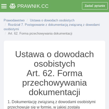
Art. 29. Fotografia do wniosku o wydanie dowodu
PRAWNIK
.CC
Zadać pytanie
Toggle navigation
Art. 29a. Potwierdzenie przez organ gminy
tożsamośCI osoby ubiegającej się o wydanie
dowodu osobistego
Prawodawstwo
Ustawa o dowodach osobistych
Rozdział 7. Postępowanie z dokumentacją związaną z dowodami
Art. 29b. Potwierdzenie przez organ gminy
osobistymi
obywatelstwa osoby której ma być wydany dowóD
Art. 62. Forma przechowywania dokumentacji
osobisty
Art. 29c. Pobieranie odcisków palców od osoby
ubiegającej się o wydanie dowodu osobistego
Ustawa o dowodach
Art. 29d. Potwierdzenie złożenia wniosku o wydanie
osobistych
dowodu osobistego
Art. 62. Forma
Art. 30. Odbiór dowodu osobistego
Art. 30a. Potwierdzenie tożsamośCI osoby
przechowywania
odbierającej dowóD osobisty
dokumentacji
Art. 30b. CzynnośCI organu gminy przy wydawaniu
dowodu osobistego
1. Dokumentację związaną z dowodami osobistymi
Art. 30c. Niemożność osobistego odbioru dowodu
przechowuje się w formie, w jakiej została