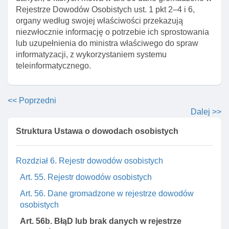
Art. 50. Unieważnienie dowodu osobistego
Rejestrze Dowodów Osobistych ust. 1 pkt 2–4 i 6,
Art. 51. Właściwość organów w sprawach
organy według swojej właściwości przekazują
unieważnienia dowodu osobistego
niezwłocznie informację o potrzebie ich sprostowania
lub uzupełnienia do ministra właściwego do spraw
Art. 52. Stwierdzenie nieważnośCI dowodu
informatyzacji, z wykorzystaniem systemu
Art. 53. Wykaz zawieszonych I unieważnionych
teleinformatycznego.
dowodów osobistych
Art. 53a. Dowody osobiste podlegające zniszczeniu
<< Poprzedni
Art. 53b. Przekazywanie dowodów osobistych
Dalej >>
podlegających zniszczeniu
Struktura Ustawa o dowodach osobistych
Art. 54. Rozporządzenie w sprawie wzoru dowodu
osobistego I wniosku o jego wydanie
Rozdział 6. Rejestr dowodów osobistych
Art. 55. Rejestr dowodów osobistych
Art. 56. Dane gromadzone w rejestrze dowodów
osobistych
Art. 56b. BłąD lub brak danych w rejestrze