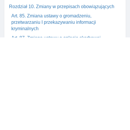
Rozdział 10. Zmiany w przepisach obowiązujących
Art. 85. Zmiana ustawy o gromadzeniu,
przetwarzaniu I przekazywaniu informacji
kryminalnych
Art. 87. Zmiana ustawy o opłacie skarbowej
Rozdział 11. Przepisy przejściowe I końcowe
Art. 88. Przepis przejściowy
Art. 89. Przepis przejściowy
Art. 90. Przepis przejściowy
Art. 91. Przepis przejściowy
Art. 92. Utrata mocy ustawy z dnia 10 kwietnia 1974 r.
O ewidencji ludnośCI I dowodach osobistych
Art. 93. Wejście ustawy w życie