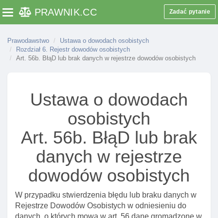
osobistego posiadacza dowodu
PRAWNIK
.CC
Zadać pytanie
Toggle navigation
Rozdział 4. (uchylony)
Prawodawstwo
Rozdział 5. Wymiana I unieważnianie dowodu
Ustawa o dowodach osobistych
Rozdział 6. Rejestr dowodów osobistych
osobistego
Art. 56b. BłąD lub brak danych w rejestrze dowodów osobistych
Art. 46. Przesłanki wydania nowego dowodu
Art. 47. Zgłoszenie utraty lub uszkodzenia dowodu
Ustawa o dowodach
Art. 47a. Zawiadomienie wystawcy dowodu
osobistego o koniecznośCI jego unieważnienia
osobistych
Art. 48. Formularz utraty lub uszkodzenia dowodu
Art. 56b. BłąD lub brak
Art. 48a. Zgłoszenie posiadacza dowodu osobistego
danych w rejestrze
o nieuprawnionym wykorzystaniu danych osobowych
w celu unieważnienia dowodu osobistego
dowodów osobistych
Art. 49. Obowiązki znalazcy cudzego dowodu
Art. 49a. Powiadomienie o ubezwłasnowolnieniu
W przypadku stwierdzenia błędu lub braku danych w
posiadacza dowodu
Rejestrze Dowodów Osobistych w odniesieniu do
danych, o których mowa w art. 56 dane gromadzone w