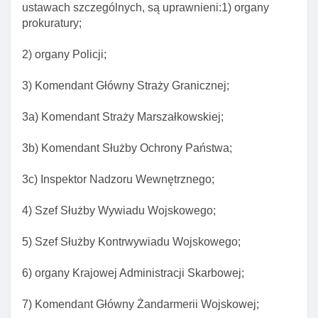
ustawach szczególnych, są uprawnieni:1) organy
Rozdział 3. Zasady wydawania dowodu osobistego
prokuratury;
Art. 23. Nieodpłatne wydawanie dowodu zasada
nieodpłatnośCI wydawania dowodu
2) organy Policji;
Art. 24. Wniosek o wydanie dowodu
3) Komendant Główny Straży Granicznej;
Art. 25. Składanie wniosku o wydanie dowodu
Art. 26. Przyjęcie w miejscu pobytu wnioskodawcy
3a) Komendant Straży Marszałkowskiej;
wniosku o wydanie dowodu osobistego
3b) Komendant Służby Ochrony Państwa;
Art. 27. Obecność w razie składania wniosku o
wydanie dowodu przez przedstawiciela ustawowego
3c) Inspektor Nadzoru Wewnętrznego;
Art. 28. Wymogi formalne wniosku o wydanie
dowodu
4) Szef Służby Wywiadu Wojskowego;
Art. 28a. Pouczenie o odpowiedzialnośCI karnej za
5) Szef Służby Kontrwywiadu Wojskowego;
złożenie fałszywego oświadczenia
Art. 29. Fotografia do wniosku o wydanie dowodu
6) organy Krajowej Administracji Skarbowej;
Art. 29a. Potwierdzenie przez organ gminy
7) Komendant Główny Żandarmerii Wojskowej;
tożsamośCI osoby ubiegającej się o wydanie