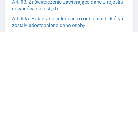
Art. 63. Zaświadczenie zawierające dane z rejestru
dowodów osobistych
Art. 63a. Pobieranie informacji o odbiorcach, którym
zostały udostępnione dane osoby
Art. 65. Organy udostępniające dane z rejestru
dowodów osobistych
Art. 66. Udostępnianie danych w trybie pełnej
teletransmisji danych
Art. 67. Odmowa lub cofnięcie zgody na
udostępnianie danych w trybie pełnej teletransmisji
danych
Art. 68. Porównanie danych w trybie ograniczonej
teletransmisji danych
Art. 69. Kontrola korzystania z udostępniania danych
w trybie ograniczonej teletransmisji danych
Art. 70. Rozporządzenie w sprawie kontroli
korzystania z udostępniania danych w trybie