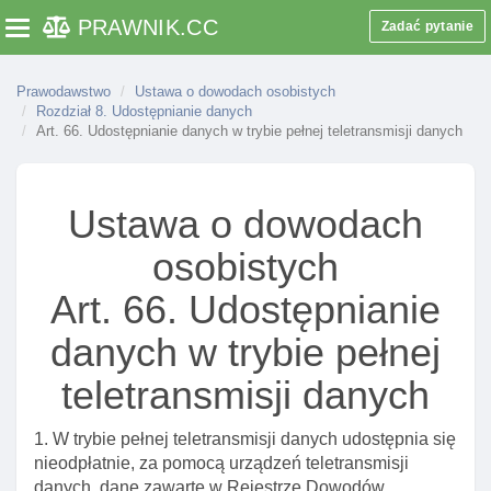
Art. 9a. Wykonywanie zadań punktu kontaktowego
PRAWNIK
.CC
Zadać pytanie
Toggle navigation
przez ministra
Art. 9b. Realizacja działań w zakresie poprawy
Prawodawstwo
Ustawa o dowodach osobistych
zabezpieczeń dowodów osobistych I dokumentów
Rozdział 8. Udostępnianie danych
pobytowych
Art. 66. Udostępnianie danych w trybie pełnej teletransmisji danych
Rozdział 2. Zakres danych zawartych w dowodzie
osobistym oraz funkcjonalnośCI jego warstwy
elektronicznej
Ustawa o dowodach
Art. 10. Personalizacja dowodów osobistych
osobistych
Art. 10a. Warstwy dowodu I uprawnienia posiadacza
dowodu osobistego
Art. 66. Udostępnianie
Art. 12. Warstwa graficzna dowodu
danych w trybie pełnej
Art. 12a. Warstwa elektroniczna dowodu
teletransmisji danych
Art. 12b. Kody do certyfikatów uwierzytelniania I
podpisu
1. W trybie pełnej teletransmisji danych udostępnia się
Art. 12c. Zabezpieczenie warstwy elektronicznej
nieodpłatnie, za pomocą urządzeń teletransmisji
dowodu
danych, dane zawarte w Rejestrze Dowodów