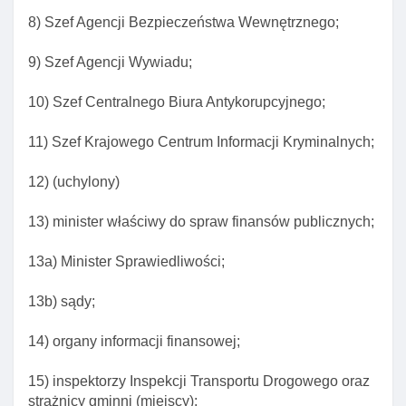
dowodu osobistego
8) Szef Agencji Bezpieczeństwa Wewnętrznego;
Art. 29b. Potwierdzenie przez organ gminy
obywatelstwa osoby której ma być wydany dowóD
9) Szef Agencji Wywiadu;
osobisty
10) Szef Centralnego Biura Antykorupcyjnego;
Art. 29c. Pobieranie odcisków palców od osoby
ubiegającej się o wydanie dowodu osobistego
11) Szef Krajowego Centrum Informacji Kryminalnych;
Art. 29d. Potwierdzenie złożenia wniosku o wydanie
dowodu osobistego
12) (uchylony)
Art. 30. Odbiór dowodu osobistego
13) minister właściwy do spraw finansów publicznych;
Art. 30a. Potwierdzenie tożsamośCI osoby
odbierającej dowóD osobisty
13a) Minister Sprawiedliwości;
Art. 30b. CzynnośCI organu gminy przy wydawaniu
dowodu osobistego
13b) sądy;
Art. 30c. Niemożność osobistego odbioru dowodu
14) organy informacji finansowej;
osobistego
Art. 30d. Anulowanie nieaktualnego dowodu
15) inspektorzy Inspekcji Transportu Drogowego oraz
osobistego
strażnicy gminni (miejscy);