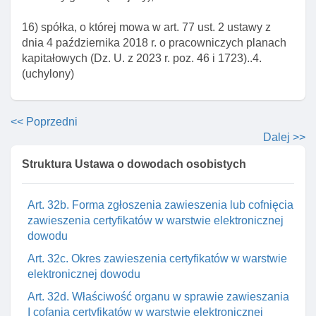
Art. 31. Formularz odbioru dowodu
16) spółka, o której mowa w art. 77 ust. 2 ustawy z
Art. 31a. Przekazywanie spersonalizowanych
dnia 4 października 2018 r. o pracowniczych planach
dowodów osobistych do ich wystawcy
kapitałowych (Dz. U. z 2023 r. poz. 46 i 1723)..4.
(uchylony)
Art. 32. Odmowa wydania dowodu
Rozdział 3a. Zawieszanie I cofanie zawieszenia
certyfikatów zamieszczonych w warstwie
<< Poprzedni
elektronicznej dowodu osobistego
Dalej >>
Art. 32a. Zgłoszenie zawieszenia lub cofnięcia
Struktura Ustawa o dowodach osobistych
zawieszenia certyfikatów w warstwie elektronicznej
dowodu
Art. 32b. Forma zgłoszenia zawieszenia lub cofnięcia
zawieszenia certyfikatów w warstwie elektronicznej
dowodu
Art. 32c. Okres zawieszenia certyfikatów w warstwie
elektronicznej dowodu
Art. 32d. Właściwość organu w sprawie zawieszania
I cofania certyfikatów w warstwie elektronicznej