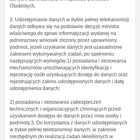
Osobistych.
Art. 12ca. Dostęp do danych biometrycznych w
warstwie elektronicznej dowodu osobistego
2. Udostępnianie danych w trybie pełnej teletransmisji
Art. 12d. Skutek prawny opatrzenia danych podpisem
danych odbywa się na podstawie decyzji ministra
osobistym
właściwego do spraw informatyzacji wydanej na
jednorazowy wniosek złożony przez uprawniony
Art. 12e. Elementy certyfikatu podpisu osobistego
podmiot, jeżeli uzyskanie danych jest uzasadnione
Art. 12f. Data okresu ważnośCI certyfikatu podpisu,
zakresem wykonywanych zadań, po spełnieniu
identyfikacji I uwierzytelnienia oraz potwierdzenia
następujących wymogów:1) posiadania i stosowania
obecnośCI
mechanizmów umożliwiających identyfikację i
rejestrację osób uzyskujących dostęp do danych oraz
Art. 12g. Unieważnianie certyfikatów
rejestrujących zakres udostępnionych danych i datę
Art. 12h. Właściwość organu w sprawach wydawania
udostępnienia danych;
certyfikatów I zapewnienia ich weryfikacji
2) posiadania i stosowania zabezpieczeń
Art. 12i. Polityka świadczenia usług dla dowodu
technicznych i organizacyjnych chroniących przed
osobistego z warstwą elektroniczną
uzyskaniem dostępu do danych przez inne osoby i
Art. 12j. Rozporządzenie w sprawie wymagań dla
podmioty.3. Do korzystania z danych udostępnianych
warstwy elektronicznej dowodu I trybu postepowania
w trybie pełnej teletransmisji danych, w zakresie
z certyfikatami
niezbędnym do realizacji zadań określonych w