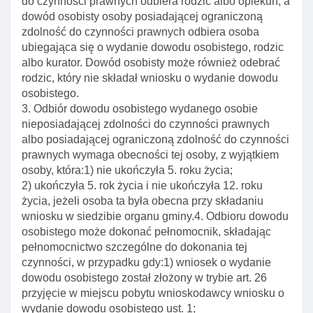
do czynności prawnych odbiera rodzic albo opiekun, a
Art. 12h. Właściwość organu w sprawach wydawania
dowód osobisty osoby posiadającej ograniczoną
certyfikatów I zapewnienia ich weryfikacji
zdolność do czynności prawnych odbiera osoba
ubiegająca się o wydanie dowodu osobistego, rodzic
Art. 12i. Polityka świadczenia usług dla dowodu
albo kurator. Dowód osobisty może również odebrać
osobistego z warstwą elektroniczną
rodzic, który nie składał wniosku o wydanie dowodu
Art. 12j. Rozporządzenie w sprawie wymagań dla
osobistego.
warstwy elektronicznej dowodu I trybu postepowania
3. Odbiór dowodu osobistego wydanego osobie
z certyfikatami
nieposiadającej zdolności do czynności prawnych
albo posiadającej ograniczoną zdolność do czynności
Rozdział 3. Zasady wydawania dowodu osobistego
prawnych wymaga obecności tej osoby, z wyjątkiem
Art. 23. Nieodpłatne wydawanie dowodu zasada
osoby, która:1) nie ukończyła 5. roku życia;
nieodpłatnośCI wydawania dowodu
2) ukończyła 5. rok życia i nie ukończyła 12. roku
Art. 24. Wniosek o wydanie dowodu
życia, jeżeli osoba ta była obecna przy składaniu
wniosku w siedzibie organu gminy.4. Odbioru dowodu
Art. 25. Składanie wniosku o wydanie dowodu
osobistego może dokonać pełnomocnik, składając
Art. 26. Przyjęcie w miejscu pobytu wnioskodawcy
pełnomocnictwo szczególne do dokonania tej
wniosku o wydanie dowodu osobistego
czynności, w przypadku gdy:1) wniosek o wydanie
dowodu osobistego został złożony w trybie art. 26
Art. 27. Obecność w razie składania wniosku o
przyjęcie w miejscu pobytu wnioskodawcy wniosku o
wydanie dowodu przez przedstawiciela ustawowego
wydanie dowodu osobistego ust. 1;