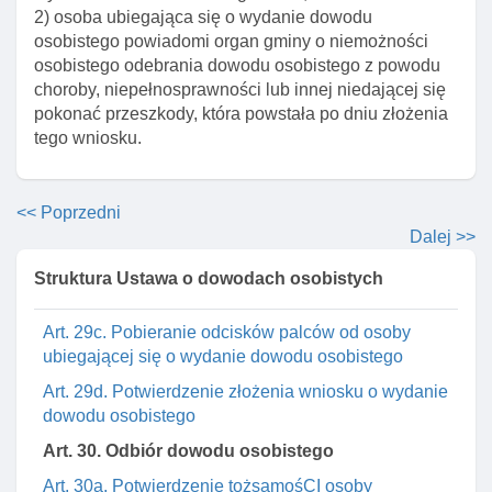
Art. 28. Wymogi formalne wniosku o wydanie
2) osoba ubiegająca się o wydanie dowodu
dowodu
osobistego powiadomi organ gminy o niemożności
osobistego odebrania dowodu osobistego z powodu
Art. 28a. Pouczenie o odpowiedzialnośCI karnej za
choroby, niepełnosprawności lub innej niedającej się
złożenie fałszywego oświadczenia
pokonać przeszkody, która powstała po dniu złożenia
Art. 29. Fotografia do wniosku o wydanie dowodu
tego wniosku.
Art. 29a. Potwierdzenie przez organ gminy
tożsamośCI osoby ubiegającej się o wydanie
<< Poprzedni
dowodu osobistego
Dalej >>
Art. 29b. Potwierdzenie przez organ gminy
obywatelstwa osoby której ma być wydany dowóD
Struktura Ustawa o dowodach osobistych
osobisty
Art. 29c. Pobieranie odcisków palców od osoby
ubiegającej się o wydanie dowodu osobistego
Art. 29d. Potwierdzenie złożenia wniosku o wydanie
dowodu osobistego
Art. 30. Odbiór dowodu osobistego
Art. 30a. Potwierdzenie tożsamośCI osoby