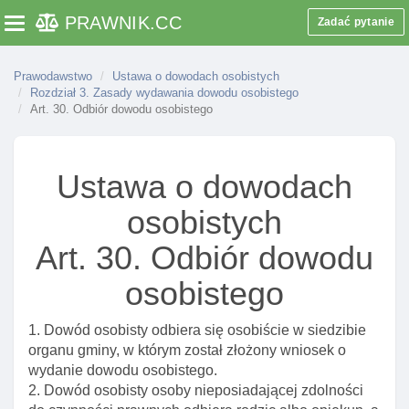
dowodu osobistego
PRAWNIK
.CC
Zadać pytanie
Toggle navigation
Art. 12. Warstwa graficzna dowodu
Art. 12a. Warstwa elektroniczna dowodu
Prawodawstwo
Ustawa o dowodach osobistych
Rozdział 3. Zasady wydawania dowodu osobistego
Art. 12b. Kody do certyfikatów uwierzytelniania I
Art. 30. Odbiór dowodu osobistego
podpisu
Art. 12c. Zabezpieczenie warstwy elektronicznej
dowodu
Ustawa o dowodach
Art. 12ca. Dostęp do danych biometrycznych w
osobistych
warstwie elektronicznej dowodu osobistego
Art. 30. Odbiór dowodu
Art. 12d. Skutek prawny opatrzenia danych podpisem
osobistym
osobistego
Art. 12e. Elementy certyfikatu podpisu osobistego
Art. 12f. Data okresu ważnośCI certyfikatu podpisu,
1. Dowód osobisty odbiera się osobiście w siedzibie
identyfikacji I uwierzytelnienia oraz potwierdzenia
organu gminy, w którym został złożony wniosek o
obecnośCI
wydanie dowodu osobistego.
2. Dowód osobisty osoby nieposiadającej zdolności
Art. 12g. Unieważnianie certyfikatów