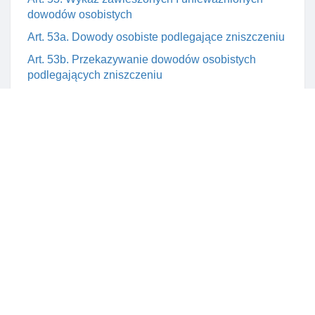
dowodów osobistych
Art. 53a. Dowody osobiste podlegające zniszczeniu
Art. 53b. Przekazywanie dowodów osobistych
podlegających zniszczeniu
Art. 54. Rozporządzenie w sprawie wzoru dowodu
osobistego I wniosku o jego wydanie
Rozdział 6. Rejestr dowodów osobistych
Art. 55. Rejestr dowodów osobistych
Art. 56. Dane gromadzone w rejestrze dowodów
osobistych
Art. 56b. BłąD lub brak danych w rejestrze dowodów
osobistych
Art. 59. Rozporządzenie w sprawie rejestru dowodów
osobistych
Rozdział 7. Postępowanie z dokumentacją związaną z
dowodami osobistymi