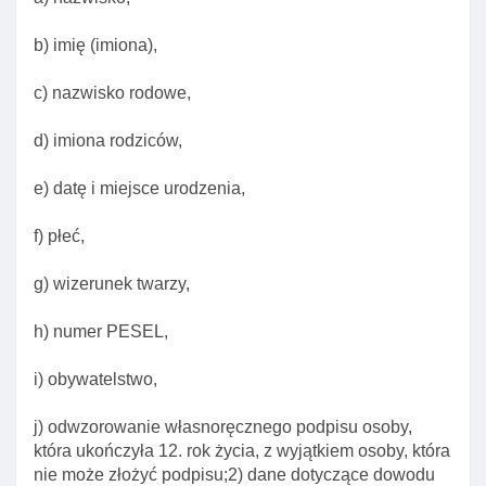
b) imię (imiona),
c) nazwisko rodowe,
d) imiona rodziców,
e) datę i miejsce urodzenia,
f) płeć,
g) wizerunek twarzy,
h) numer PESEL,
i) obywatelstwo,
j) odwzorowanie własnoręcznego podpisu osoby,
która ukończyła 12. rok życia, z wyjątkiem osoby, która
Rozdział 1. Przepisy ogólne
nie może złożyć podpisu;2) dane dotyczące dowodu