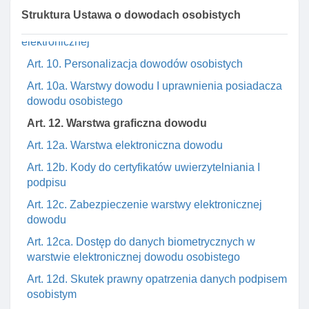
Rozdział 2. Zakres danych zawartych w dowodzie
Struktura Ustawa o dowodach osobistych
osobistym oraz funkcjonalnośCI jego warstwy
elektronicznej
Art. 10. Personalizacja dowodów osobistych
Art. 10a. Warstwy dowodu I uprawnienia posiadacza
dowodu osobistego
Art. 12. Warstwa graficzna dowodu
Art. 12a. Warstwa elektroniczna dowodu
Art. 12b. Kody do certyfikatów uwierzytelniania I
podpisu
Art. 12c. Zabezpieczenie warstwy elektronicznej
dowodu
Art. 12ca. Dostęp do danych biometrycznych w
warstwie elektronicznej dowodu osobistego
Art. 12d. Skutek prawny opatrzenia danych podpisem
osobistym