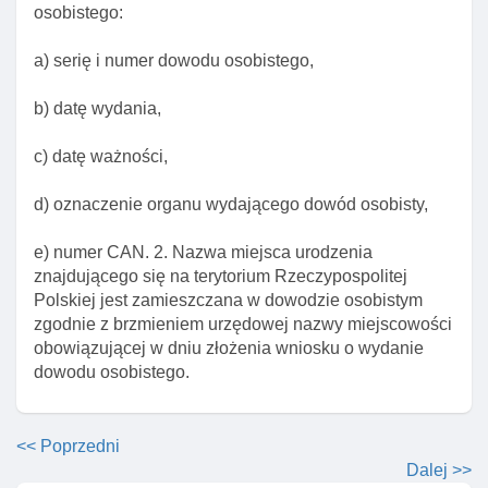
osobistego:
Art. 1. Zakres ustawy
Art. 2. Objaśnienie pojęć
a) serię i numer dowodu osobistego,
Art. 4. DowóD I uprawnienia wynikające z jego
posiadania
b) datę wydania,
Art. 5. Prawo I obowiązek posiadania dowodu
c) datę ważności,
osobistego
Art. 6. Wydanie dowodu obywatelowi
d) oznaczenie organu wydającego dowód osobisty,
Art. 7. Okresy ważnośCI dowodów osobistych
e) numer CAN. 2. Nazwa miejsca urodzenia
Art. 8. Wydawanie, wymiana I unieważnianie
znajdującego się na terytorium Rzeczypospolitej
dowodów jako zadanie gmin
Polskiej jest zamieszczana w dowodzie osobistym
zgodnie z brzmieniem urzędowej nazwy miejscowości
Art. 9. Kompetencje nadzorcze wojewodów
obowiązującej w dniu złożenia wniosku o wydanie
Art. 9a. Wykonywanie zadań punktu kontaktowego
dowodu osobistego.
przez ministra
Art. 9b. Realizacja działań w zakresie poprawy
<< Poprzedni
zabezpieczeń dowodów osobistych I dokumentów
Dalej >>
pobytowych