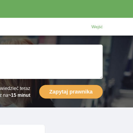
Wejść
wiedzieć teraz
Zapytaj prawnika
z na
~15 minut