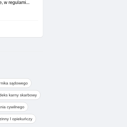
, w regulami...
rnika sądowego
deks karny skarbowy
nia cywilnego
inny I opiekuńczy