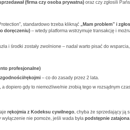
sprzedawał (firma czy osoba prywatna)
oraz czy zgłosili Pań
Protection”, standardowo trzeba kliknąć
„Mam problem” i zgłos
 o doręczeniu)
– wtedy platforma wstrzymuje transakcję i możn
szła i środki zostały zwolnione – nadal warto pisać do wsparcia
nto profesjonalne)
ezgodności/rękojmi
– co do zasady przez 2 lata.
, a dopiero gdy to niemożliwe/nie zrobią tego w rozsądnym cza
taje
rękojmia z Kodeksu cywilnego
, chyba że sprzedający ją 
y wyłączenie nie pomoże, jeśli wada była
podstępnie zatajona