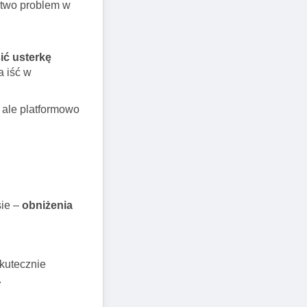
stwo problem w
ić usterkę
a iść w
, ale platformowo
sie –
obniżenia
skutecznie
.