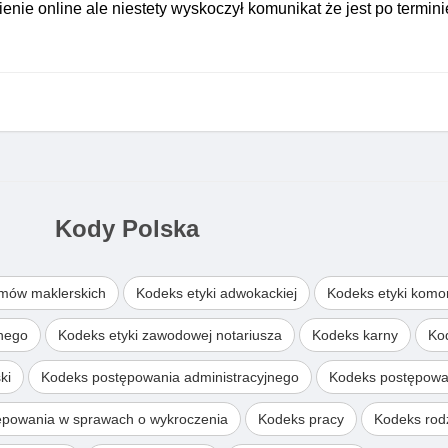
nie online ale niestety wyskoczył komunikat że jest po terminie
Kody Polska
omów maklerskich
Kodeks etyki adwokackiej
Kodeks etyki komo
wnego
Kodeks etyki zawodowej notariusza
Kodeks karny
Ko
ki
Kodeks postępowania administracyjnego
Kodeks postępowa
ępowania w sprawach o wykroczenia
Kodeks pracy
Kodeks rodz