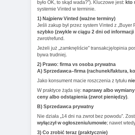
było OK, to skąd wada?”). Kluczowe jest:
kto 
systemie Vinted w terminie.
1) Najpierw Vinted (ważne terminy)
Jeśli zakup był przez system Vinted z „Buyer 
szybko (zwykle w ciągu 2 dni od informacji
zwrot/refund.
Jeżeli już „zamknęliście” transakcję/opinia po
bywa trudniej.
2) Prawo: firma vs osoba prywatna
A) Sprzedawca–firma (rachunek/faktura, ko
Jako konsument macie roszczenia z tytułu
ni
W praktyce żąda się:
naprawy albo wymiany
ceny albo odstąpienia (zwrot pieniędzy)
.
B) Sprzedawca prywatny
Nie działa „14 dni na zwrot bez powodu”. Zos
wyłączył w ogłoszeniu/umowie
; nawet wted
3) Co zrobić teraz (praktycznie)