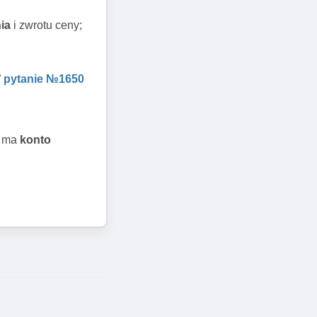
ia
i zwrotu ceny;
”
pytanie №1650
a ma
konto