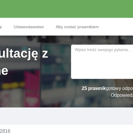
i
Ustawodawstwo
Aby zostać prawnikiem
ltację z
ne
25 prawnik
gotowy odpo
Odpowied
№2816