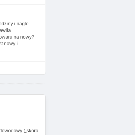
dziny i nagle
awiła
towaru na nowy?
st nowy i
r dowodowy („skoro