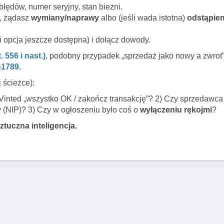
 błędów, numer seryjny, stan bieżni.
, żądasz
wymiany/naprawy
albo (jeśli wada istotna)
odstąpien
i opcja jeszcze dostępna) i dołącz dowody.
 556 i nast.)
, podobny przypadek „sprzedaż jako nowy a zwrot
№1789
.
 ścieżce):
w Vinted „wszystko OK / zakończ transakcję”? 2) Czy sprzedawc
y (NIP)? 3) Czy w ogłoszeniu było coś o
wyłączeniu rękojmi
?
ztuczna inteligencja.