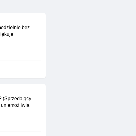
modzielnie bez
iękuje.
? (Sprzedający
e uniemożliwia