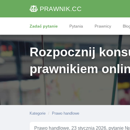
PRAWNIK
.CC
Zadać pytanie
Pytania
Prawnicy
Blog
Rozpocznij konsu
prawnikiem onli
Kategorie
Prawo handlowe
Prawo handlowe, 23 stycznia 2026, pytanie 