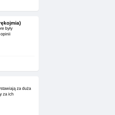
rękojmia)
re były
opinii
ystawiają za duża
y za ich