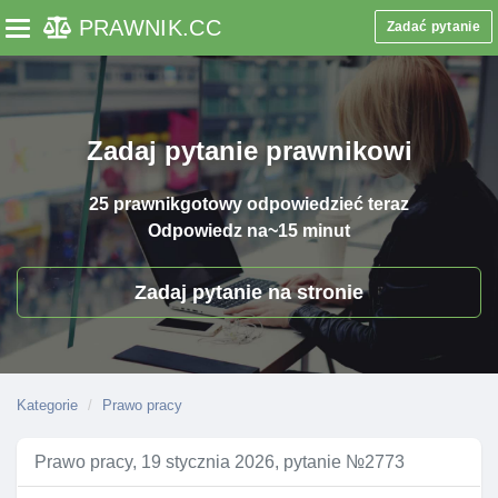
PRAWNIK
.CC
Zadać pytanie
Toggle navigation
Zadaj pytanie prawnikowi
25 prawnik
gotowy odpowiedzieć teraz
Odpowiedz na
~15 minut
Zadaj pytanie na stronie
Kategorie
Prawo pracy
Prawo pracy, 19 stycznia 2026, pytanie №2773