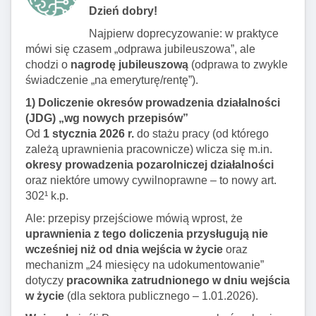
Dzień dobry!
Najpierw doprecyzowanie: w praktyce
mówi się czasem „odprawa jubileuszowa”, ale
chodzi o
nagrodę jubileuszową
(odprawa to zwykle
świadczenie „na emeryturę/rentę”).
1) Doliczenie okresów prowadzenia działalności
(JDG) „wg nowych przepisów”
Od
1 stycznia 2026 r.
do stażu pracy (od którego
zależą uprawnienia pracownicze) wlicza się m.in.
okresy prowadzenia pozarolniczej działalności
oraz niektóre umowy cywilnoprawne – to nowy art.
302¹ k.p.
Ale: przepisy przejściowe mówią wprost, że
uprawnienia z tego doliczenia przysługują nie
wcześniej niż od dnia wejścia w życie
oraz
mechanizm „24 miesięcy na udokumentowanie”
dotyczy
pracownika zatrudnionego w dniu wejścia
w życie
(dla sektora publicznego – 1.01.2026).