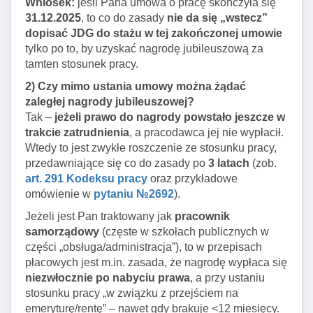
Wniosek:
jeśli Pana umowa o pracę skończyła się
31.12.2025
, to co do zasady
nie da się „wstecz”
dopisać JDG do stażu w tej zakończonej umowie
tylko po to, by uzyskać nagrodę jubileuszową za
tamten stosunek pracy.
2) Czy mimo ustania umowy można żądać
zaległej nagrody jubileuszowej?
Tak –
jeżeli prawo do nagrody powstało jeszcze w
trakcie zatrudnienia
, a pracodawca jej nie wypłacił.
Wtedy to jest zwykłe roszczenie ze stosunku pracy,
przedawniające się co do zasady po
3 latach
(zob.
art. 291 Kodeksu pracy
oraz przykładowe
omówienie w
pytaniu №2692
).
Jeżeli jest Pan traktowany jak
pracownik
samorządowy
(częste w szkołach publicznych w
części „obsługa/administracja”), to w przepisach
płacowych jest m.in. zasada, że nagrodę wypłaca się
niezwłocznie po nabyciu prawa
, a przy ustaniu
stosunku pracy „w związku z przejściem na
emeryturę/rentę” – nawet gdy brakuje <12 miesięcy.