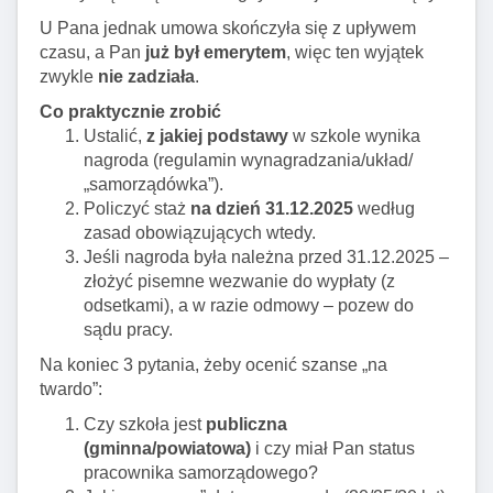
U Pana jednak umowa skończyła się z upływem
czasu, a Pan
już był emerytem
, więc ten wyjątek
zwykle
nie zadziała
.
Co praktycznie zrobić
Ustalić,
z jakiej podstawy
w szkole wynika
nagroda (regulamin wynagradzania/układ/
„samorządówka”).
Policzyć staż
na dzień 31.12.2025
według
zasad obowiązujących wtedy.
Jeśli nagroda była należna przed 31.12.2025 –
złożyć pisemne wezwanie do wypłaty (z
odsetkami), a w razie odmowy – pozew do
sądu pracy.
Na koniec 3 pytania, żeby ocenić szanse „na
twardo”:
Czy szkoła jest
publiczna
(gminna/powiatowa)
i czy miał Pan status
pracownika samorządowego?