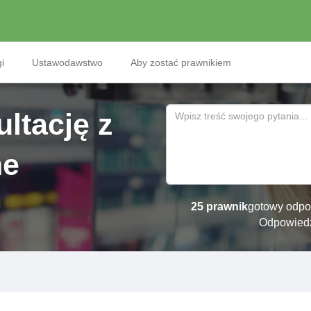
i
Ustawodawstwo
Aby zostać prawnikiem
ltację z
ne
25 prawnik
gotowy odpo
Odpowied