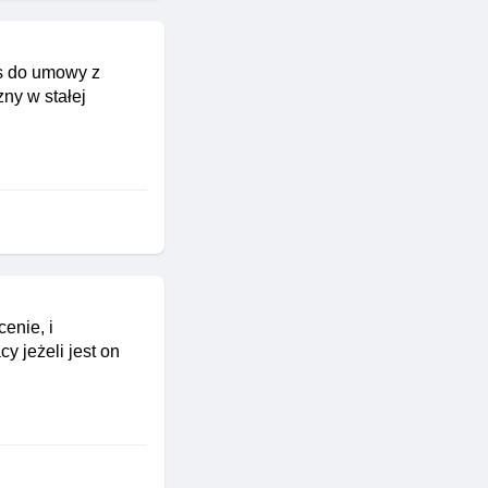
s do umowy z
ny w stałej
enie, i
y jeżeli jest on