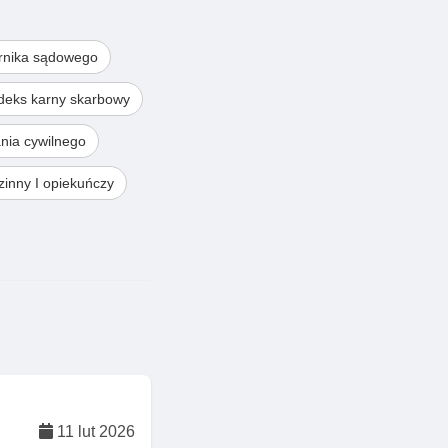
rnika sądowego
deks karny skarbowy
nia cywilnego
inny I opiekuńczy
11 lut 2026