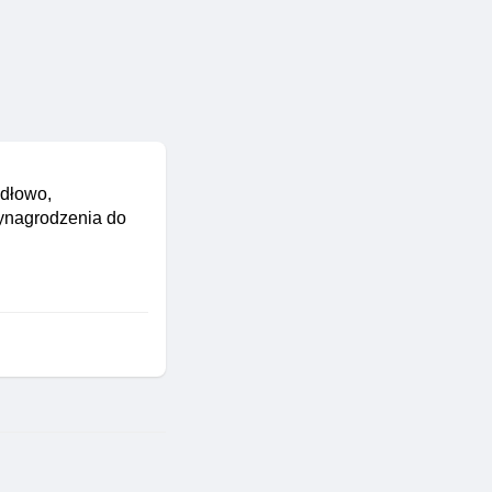
idłowo,
wynagrodzenia do