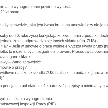
inimalne wynagrodzenie powinno wynosić:
121 zł brutto.
należy sprawdzić, jaka jest kwota brutto na umowie i czy nie jest
Osoby do 26. roku życia korzystają ze zwolnienia z podatku do
 jednak, że nie odprowadza się innych składek (np. ZUS).
a? – Jeśli w umowie o pracę widnieje wyższa kwota brutto (np. 
netto, to może to być niezgodne z prawem. Pracodawca powini
 wymagane składki.
owy – Warto sprawdzić:
umowie o pracę?
dłowo naliczone składki ZUS i zaliczki na podatek (choć w pr
ł)?
a pensja dla pół etatu, może naruszać przepisy o minimalnym
ym naliczaniu wynagrodzenia.
Państwowej Inspekcji Pracy (PIP).