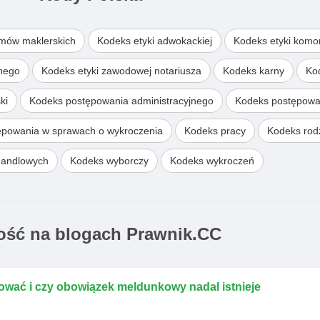
omów maklerskich
Kodeks etyki adwokackiej
Kodeks etyki komo
wnego
Kodeks etyki zawodowej notariusza
Kodeks karny
Ko
ki
Kodeks postępowania administracyjnego
Kodeks postępowa
ępowania w sprawach o wykroczenia
Kodeks pracy
Kodeks rodz
handlowych
Kodeks wyborczy
Kodeks wykroczeń
ść na blogach Prawnik.CC
ować i czy obowiązek meldunkowy nadal istnieje