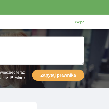
Wejść
wiedzieć teraz
Zapytaj prawnika
z na
~15 minut