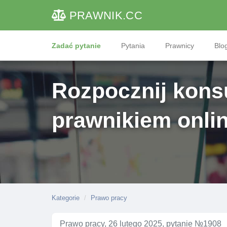
PRAWNIK
.CC
Zadać pytanie
Pytania
Prawnicy
Blog
Rozpocznij konsu
prawnikiem onli
Kategorie
Prawo pracy
Prawo pracy, 26 lutego 2025, pytanie №1908