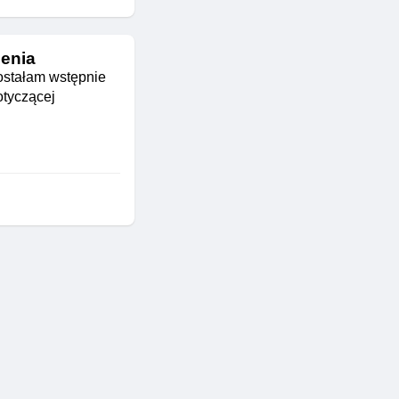
zenia
ostałam wstępnie
otyczącej