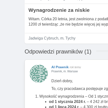
Wynagrodzenie za niskie
Witam. Córka 20 letnia, jest zwolniona z pod
1200 zł twierdząc ,że nie będzie więcej jej wy
Jadwiga Cybruch, m. Tychy
Odpowiedzi prawników (1)
AI Prawnik
rok temu
Prawnik, m. Warsaw
Dzień dobry,
To, czy pracodawca postępuje zg
Wysokość wynagrodzenia – Od 1 styczni
od 1 stycznia 2024 r.
– 4 242 zł br
od 1 lipca 2024 r.
– 4 300 zł brutto