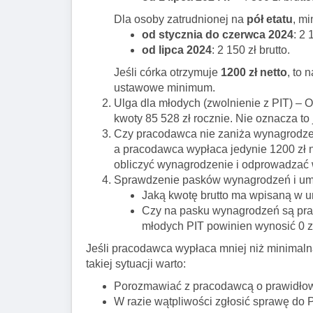
Dla osoby zatrudnionej na
pół etatu
, m
od stycznia do czerwca 2024
: 2 
od lipca 2024
: 2 150 zł brutto.
Jeśli córka otrzymuje
1200 zł netto
, to 
ustawowe minimum.
Ulga dla młodych (zwolnienie z PIT) – 
kwoty 85 528 zł rocznie. Nie oznacza to
Czy pracodawca nie zaniża wynagrodzeni
a pracodawca wypłaca jedynie 1200 zł 
obliczyć wynagrodzenie i odprowadzać
Sprawdzenie pasków wynagrodzeń i um
Jaką kwotę brutto ma wpisaną w 
Czy na pasku wynagrodzeń są prawi
młodych PIT powinien wynosić 0 z
Jeśli pracodawca wypłaca mniej niż minimaln
takiej sytuacji warto:
Porozmawiać z pracodawcą o prawidłow
W razie wątpliwości zgłosić sprawę do 