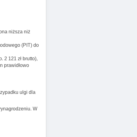
 ona niższa niż
chodowego (PIT) do
2 121 zł brutto),
en prawidłowo
zypadku ulgi dla
 wynagrodzeniu. W