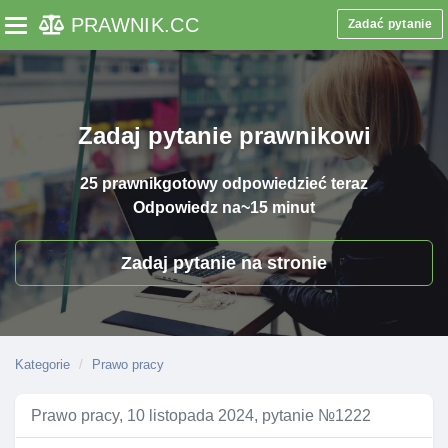
PRAWNIK
.CC
Zadać pytanie
Toggle navigation
Zadaj pytanie prawnikowi
25 prawnik
gotowy odpowiedzieć teraz
Odpowiedz na
~15 minut
Zadaj pytanie na stronie
Kategorie
Prawo pracy
Prawo pracy, 10 listopada 2024, pytanie №1222