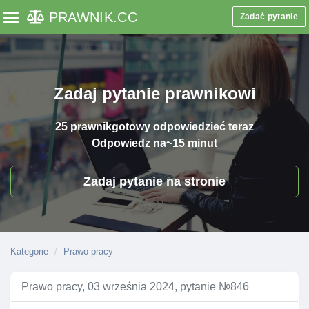
PRAWNIK
.CC
Zadać pytanie
Toggle navigation
Zadaj pytanie prawnikowi
25 prawnik
gotowy odpowiedzieć teraz
Odpowiedz na
~15 minut
Zadaj pytanie na stronie
Kategorie
Prawo pracy
Prawo pracy, 03 września 2024, pytanie №846