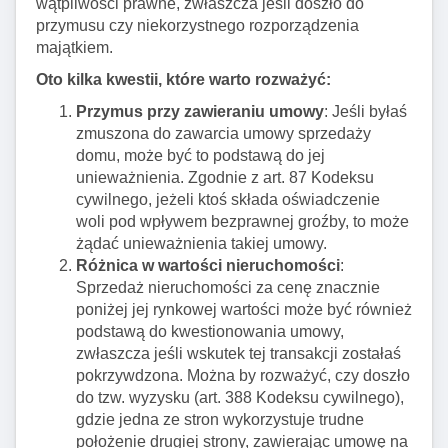
wątpliwości prawne, zwłaszcza jeśli doszło do
przymusu czy niekorzystnego rozporządzenia
majątkiem.
Oto kilka kwestii, które warto rozważyć:
Przymus przy zawieraniu umowy
: Jeśli byłaś
zmuszona do zawarcia umowy sprzedaży
domu, może być to podstawą do jej
unieważnienia. Zgodnie z art. 87 Kodeksu
cywilnego, jeżeli ktoś składa oświadczenie
woli pod wpływem bezprawnej groźby, to może
żądać unieważnienia takiej umowy.
Różnica w wartości nieruchomości
:
Sprzedaż nieruchomości za cenę znacznie
poniżej jej rynkowej wartości może być również
podstawą do kwestionowania umowy,
zwłaszcza jeśli wskutek tej transakcji zostałaś
pokrzywdzona. Można by rozważyć, czy doszło
do tzw. wyzysku (art. 388 Kodeksu cywilnego),
gdzie jedna ze stron wykorzystuje trudne
położenie drugiej strony, zawierając umowę na