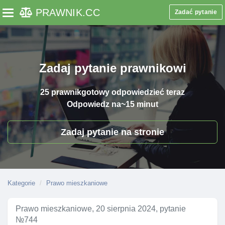
PRAWNIK
.CC
Zadać pytanie
Toggle navigation
Zadaj pytanie prawnikowi
25 prawnik
gotowy odpowiedzieć teraz
Odpowiedz na
~15 minut
Zadaj pytanie na stronie
Kategorie
Prawo mieszkaniowe
Prawo mieszkaniowe, 20 sierpnia 2024, pytanie
№744