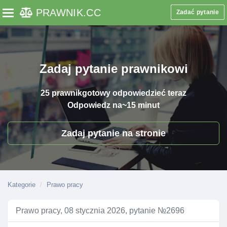
PRAWNIK
.CC
Zadać pytanie
Toggle navigation
Zadaj pytanie prawnikowi
25 prawnik
gotowy odpowiedzieć teraz
Odpowiedz na
~15 minut
Zadaj pytanie na stronie
Kategorie
Prawo pracy
Prawo pracy, 08 stycznia 2026, pytanie №2696