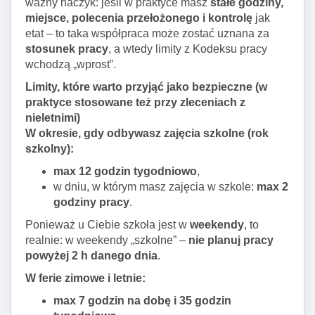
ważny haczyk: jeśli w praktyce masz
stałe godziny,
miejsce, polecenia przełożonego i kontrolę
jak
etat – to taka współpraca może zostać uznana za
stosunek pracy
, a wtedy limity z Kodeksu pracy
wchodzą „wprost”.
Limity, które warto przyjąć jako bezpieczne (w
praktyce stosowane też przy zleceniach z
nieletnimi)
W okresie, gdy odbywasz zajęcia szkolne (rok
szkolny):
max 12 godzin tygodniowo
,
w dniu, w którym masz zajęcia w szkole:
max 2
godziny pracy
.
Ponieważ u Ciebie szkoła jest w
weekendy
, to
realnie: w weekendy „szkolne” –
nie planuj pracy
powyżej 2 h danego dnia
.
W ferie zimowe i letnie:
max 7 godzin na dobę i 35 godzin