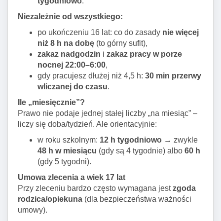
tygodniowo
.
Niezależnie od wszystkiego:
po ukończeniu 16 lat: co do zasady
nie więcej
niż 8 h na dobę
(to górny sufit),
zakaz nadgodzin
i
zakaz pracy w porze
nocnej 22:00–6:00
,
gdy pracujesz dłużej niż 4,5 h:
30 min przerwy
wliczanej do czasu
.
Ile „miesięcznie”?
Prawo nie podaje jednej stałej liczby „na miesiąc” –
liczy się doba/tydzień. Ale orientacyjnie:
w roku szkolnym:
12 h tygodniowo
→ zwykle
48 h w miesiącu
(gdy są 4 tygodnie) albo
60 h
(gdy 5 tygodni).
Umowa zlecenia a wiek 17 lat
Przy zleceniu bardzo często wymagana jest
zgoda
rodzica/opiekuna
(dla bezpieczeństwa ważności
umowy).