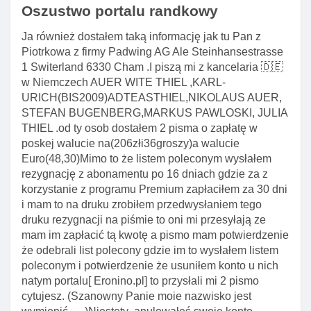
Oszustwo portalu randkowy
Ja również dostałem taką informację jak tu Pan z
Piotrkowa z firmy Padwing AG Ale Steinhansestrasse
1 Switerland 6330 Cham .I piszą mi z kancelaria 🇩🇪
w Niemczech AUER WITE THIEL ,KARL-
URICH(BIS2009)ADTEASTHIEL,NIKOLAUS AUER,
STEFAN BUGENBERG,MARKUS PAWLOSKI, JULIA
THIEL .od ty osob dostałem 2 pisma o zapłatę w
poskej walucie na(206złi36groszy)a walucie
Euro(48,30)Mimo to że listem poleconym wysłałem
rezygnację z abonamentu po 16 dniach gdzie za z
korzystanie z programu Premium zapłaciłem za 30 dni
i mam to na druku zrobiłem przedwysłaniem tego
druku rezygnacji na piśmie to oni mi przesyłają ze
mam im zapłacić tą kwotę a pismo mam potwierdzenie
że odebrali list polecony gdzie im to wysłałem listem
poleconym i potwierdzenie że usuniłem konto u nich
natym portalu[ Eronino.pl] to przysłali mi 2 pismo
cytujesz. (Szanowny Panie moie nazwisko jest