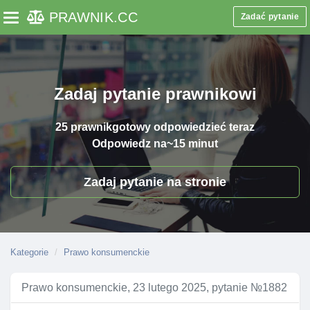
PRAWNIK
.CC
Zadać pytanie
Toggle navigation
Zadaj pytanie prawnikowi
25 prawnik
gotowy odpowiedzieć teraz
Odpowiedz na
~15 minut
Zadaj pytanie na stronie
Kategorie
Prawo konsumenckie
Prawo konsumenckie, 23 lutego 2025, pytanie №1882