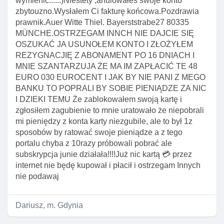
wymienić......)Niestety ,anulowałeś swoje konto
zbytouzno.Wysłałem Ci fakturę końcowa.Pozdrawia
prawnik.Auer Witte Thiel. Bayerststrabe27 80335
MÜNCHE.OSTRZEGAM INNCH NIE DAJCIE SIĘ
OSZUKAĆ JA USUNOŁEM KONTO I ZŁOŻYŁEM
REZYGNACJIĘ Z ABONAMENT PO 16 DNIACH I
MNIE SZANTARZUJA ŻE MA IM ZAPŁACIĆ TE 48
EURO 030 EUROCENT I JAK BY NIE PANI Z MEGO
BANKU TO POPRALI BY SOBIE PIENIĄDZE ZA NIC
I DZIEKI TEMU Że zablokowałem swoją kartę i
zgłosiłem zagubienie to mnie uratowało że niepobrali
mi pieniędzy z konta karty niezgubile, ale to był 1z
sposobów by ratować swoje pieniądze a z tego
portalu chyba z 10razy próbowali pobrać ale
subskrypcja junie działała!!!!Już nic kartą 💳 przez
internet nie będę kupował i płacił i ostrzegam Innych
nie podawaj
Dariusz, m. Gdynia