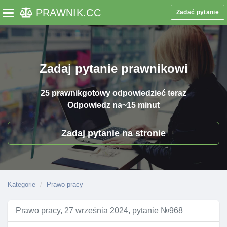
PRAWNIK
.CC
Zadać pytanie
Toggle navigation
Zadaj pytanie prawnikowi
25 prawnik
gotowy odpowiedzieć teraz
Odpowiedz na
~15 minut
Zadaj pytanie na stronie
Kategorie
Prawo pracy
Prawo pracy, 27 września 2024, pytanie №968