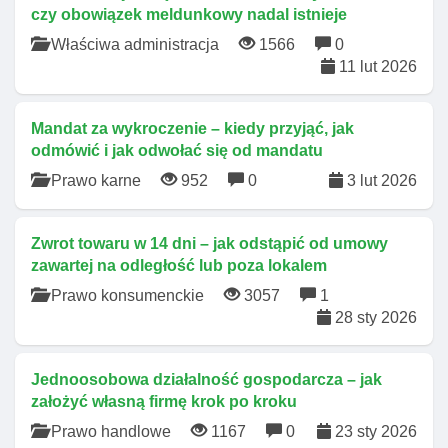
czy obowiązek meldunkowy nadal istnieje
Właściwa administracja
1566
0
11 lut 2026
Mandat za wykroczenie – kiedy przyjąć, jak
odmówić i jak odwołać się od mandatu
Prawo karne
952
0
3 lut 2026
Zwrot towaru w 14 dni – jak odstąpić od umowy
zawartej na odległość lub poza lokalem
Prawo konsumenckie
3057
1
28 sty 2026
Jednoosobowa działalność gospodarcza – jak
założyć własną firmę krok po kroku
Prawo handlowe
1167
0
23 sty 2026