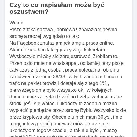
Czy to co napisałam może być
oszustwem?
Witam
Piszę z taka sprawa , ponieważ znalazłam pewna
stronę a raczej wyglądało to tak:
Na Facebook znalazłam reklamę z praca online.
Akurat szukałam takiej pracy więc kliknelam.
Wyskoczyło mi aby się zarejestrować. Zrobiłam to.
Przeniosło mnie na whatsappa , od tamtej pory pisze
cały czas z jedną osoba , praca polega na robieniu
zamówień dziennie 38/38 , w tych zadaniach można
trafić na pakiet prowizji dostaje się z tego 1% ,
pierwszego dnia było wszystko ok , w kolejnych
dniach mnie zaczęło dziwić bo trzeba wpłacać dane
środki jeśli się wpłaci i ukończy te zadania można
wypłacić pieniądze przez stronę Bybit. Wszystko idzie
przez kryptowaluty. Obecnie u nich mam 30tys , i nie
mogę ich wypłacić ponieważ mówią mi że nie
ukończyłam tego w czasie , a tak nie było , muszę