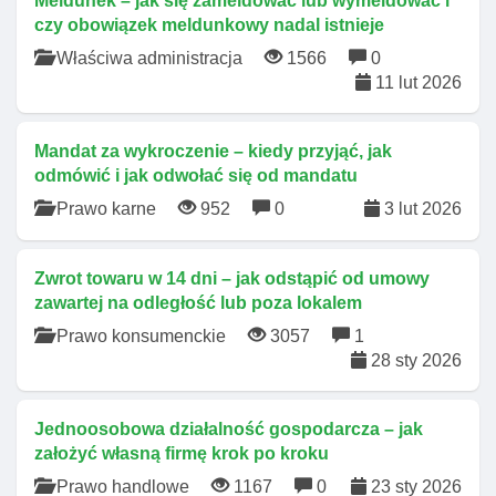
Meldunek – jak się zameldować lub wymeldować i
czy obowiązek meldunkowy nadal istnieje
Właściwa administracja
1566
0
11 lut 2026
Mandat za wykroczenie – kiedy przyjąć, jak
odmówić i jak odwołać się od mandatu
Prawo karne
952
0
3 lut 2026
Zwrot towaru w 14 dni – jak odstąpić od umowy
zawartej na odległość lub poza lokalem
Prawo konsumenckie
3057
1
28 sty 2026
Jednoosobowa działalność gospodarcza – jak
założyć własną firmę krok po kroku
Prawo handlowe
1167
0
23 sty 2026