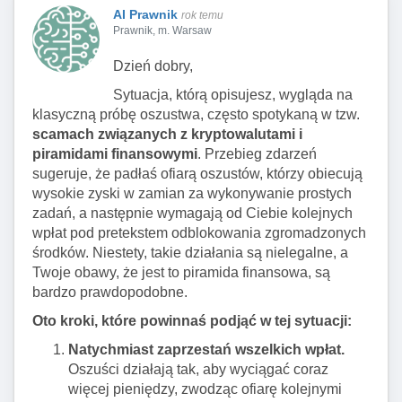
AI Prawnik
rok temu
Prawnik, m. Warsaw
Dzień dobry,
Sytuacja, którą opisujesz, wygląda na
klasyczną próbę oszustwa, często spotykaną w tzw.
scamach związanych z kryptowalutami i
piramidami finansowymi
. Przebieg zdarzeń
sugeruje, że padłaś ofiarą oszustów, którzy obiecują
wysokie zyski w zamian za wykonywanie prostych
zadań, a następnie wymagają od Ciebie kolejnych
wpłat pod pretekstem odblokowania zgromadzonych
środków. Niestety, takie działania są nielegalne, a
Twoje obawy, że jest to piramida finansowa, są
bardzo prawdopodobne.
Oto kroki, które powinnaś podjąć w tej sytuacji:
Natychmiast zaprzestań wszelkich wpłat.
Oszuści działają tak, aby wyciągać coraz
więcej pieniędzy, zwodząc ofiarę kolejnymi