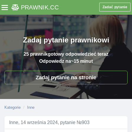
PRAWNIK
.CC
Zadać pytanie
Toggle navigation
Zadaj pytanie prawnikowi
25 prawnik
gotowy odpowiedzieć teraz
Odpowiedz na
~15 minut
Zadaj pytanie na stronie
Kategorie
Inne
Inne, 14 września 2024, pytanie №903