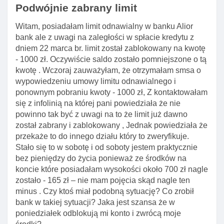
Podwójnie zabrany limit
Witam, posiadałam limit odnawialny w banku Alior
bank ale z uwagi na zaległości w spłacie kredytu z
dniem 22 marca br. limit został zablokowany na kwotę
- 1000 zł. Oczywiście saldo zostało pomniejszone o tą
kwotę . Wczoraj zauważyłam, że otrzymałam smsa o
wypowiedzeniu umowy limitu odnawialnego i
ponownym pobraniu kwoty - 1000 zł, Z kontaktowałam
się z infolinią na której pani powiedziała że nie
powinno tak być z uwagi na to że limit już dawno
został zabrany i zablokowany , Jednak powiedziała że
przekaże to do innego działu który to zweryfikuje.
Stało się to w sobotę i od soboty jestem praktycznie
bez pieniędzy do życia ponieważ ze środków na
koncie które posiadałam wysokości około 700 zł nagle
zostało - 165 zł – nie mam pojęcia skąd nagle ten
minus . Czy ktoś miał podobną sytuację? Co zrobił
bank w takiej sytuacji? Jaka jest szansa że w
poniedziałek odblokują mi konto i zwrócą moje