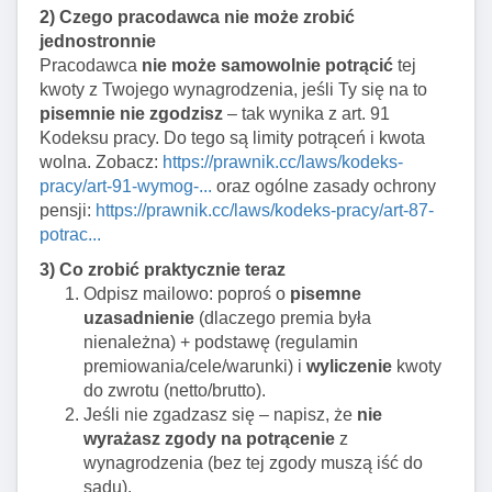
2) Czego pracodawca nie może zrobić
jednostronnie
Pracodawca
nie może samowolnie potrącić
tej
kwoty z Twojego wynagrodzenia, jeśli Ty się na to
pisemnie nie zgodzisz
– tak wynika z art. 91
Kodeksu pracy. Do tego są limity potrąceń i kwota
wolna. Zobacz:
https://prawnik.cc/laws/kodeks-
pracy/art-91-wymog-...
oraz ogólne zasady ochrony
pensji:
https://prawnik.cc/laws/kodeks-pracy/art-87-
potrac...
3) Co zrobić praktycznie teraz
Odpisz mailowo: poproś o
pisemne
uzasadnienie
(dlaczego premia była
nienależna) + podstawę (regulamin
premiowania/cele/warunki) i
wyliczenie
kwoty
do zwrotu (netto/brutto).
Jeśli nie zgadzasz się – napisz, że
nie
wyrażasz zgody na potrącenie
z
wynagrodzenia (bez tej zgody muszą iść do
sądu).