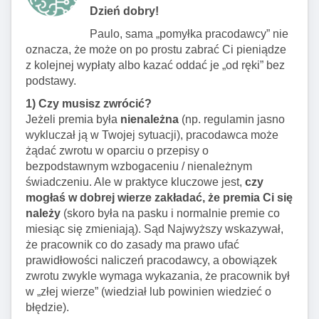
Dzień dobry!
Paulo, sama „pomyłka pracodawcy” nie
oznacza, że może on po prostu zabrać Ci pieniądze
z kolejnej wypłaty albo kazać oddać je „od ręki” bez
podstawy.
1) Czy musisz zwrócić?
Jeżeli premia była
nienależna
(np. regulamin jasno
wykluczał ją w Twojej sytuacji), pracodawca może
żądać zwrotu w oparciu o przepisy o
bezpodstawnym wzbogaceniu / nienależnym
świadczeniu. Ale w praktyce kluczowe jest,
czy
mogłaś w dobrej wierze zakładać, że premia Ci się
należy
(skoro była na pasku i normalnie premie co
miesiąc się zmieniają). Sąd Najwyższy wskazywał,
że pracownik co do zasady ma prawo ufać
prawidłowości naliczeń pracodawcy, a obowiązek
zwrotu zwykle wymaga wykazania, że pracownik był
w „złej wierze” (wiedział lub powinien wiedzieć o
błędzie).