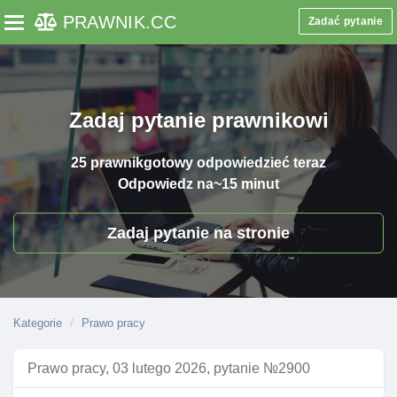
PRAWNIK
.CC
Zadać pytanie
Toggle navigation
Zadaj pytanie prawnikowi
25 prawnik
gotowy odpowiedzieć teraz
Odpowiedz na
~15 minut
Zadaj pytanie na stronie
Kategorie
Prawo pracy
Prawo pracy, 03 lutego 2026, pytanie №2900