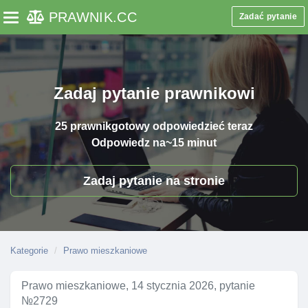
PRAWNIK
.CC
Zadać pytanie
Toggle navigation
Zadaj pytanie prawnikowi
25 prawnik
gotowy odpowiedzieć teraz
Odpowiedz na
~15 minut
Zadaj pytanie na stronie
Kategorie
Prawo mieszkaniowe
Prawo mieszkaniowe, 14 stycznia 2026, pytanie
№2729