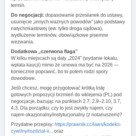
termin.
Do negocjacji:
dopasowanie przesłanek do ustawy,
usunięcie „innych ważnych powodów” jako podstawy
natychmiastowej (ew. tylko droga sądowa),
wydłużenie terminów, obowiązkowe pisemne
wezwania.
Dodatkowa „czerwona flaga”
W kilku miejscach są daty „2024” (wydanie lokalu,
wpłata kaucji) mimo że umowa ma być na 2026 —
koniecznie poprawić, bo to potem rodzi spory
dowodowe.
Jeśli chcesz, mogę przygotować krótką listę
gotowych propozycji brzmień do wklejenia (PL) pod
negocjacje, bazując na punktach 2.7, 2.9–2.10, 3.7,
4.3. Dla porządku: czy to jest zwykły najem, czy
najem okazjonalny/instytucjonalny (z notariuszem)?
Przydatne przepisy:
https://prawnik.cc/laws/kodeks-
cywilny/rozdzial-ii...
oraz