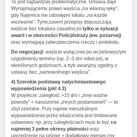
To jest najbardziej problematyczne. Umowa daje
Wynajmującemu prawo wejścia „na własną rękę”,
gdy Najemca nie udostępni lokalu „na każde
wezwanie”. Tymczasem przepisy dopuszczają
wejście bez lokatora zasadniczo
tylko w sytuacji
awarii i w obecności Policji/straży (ew. pożarnej)
oraz wymagają zabezpieczenia rzeczy i protokołu.
Do negocjacji:
wejście wyłącznie po wcześniejszym
uzgodnieniu terminu (np. 2–3 dni robocze), w
określonych godzinach, a tryb awaryjny zgodny z
ustawą; bez „samowolnego wejścia”.
4) Szerokie podstawy natychmiastowego
wypowiedzenia (pkt 4.3)
W projekcie: zaległość >10 dni i „inne ważne
powody” + naruszenie „innych postanowień” — to
zbyt szerokie. Przy najmie mieszkalnym
wypowiedzenie przez właściciela jest limitowane
ustawowo; np. przy zaległościach musi to być
co
najmniej 3 pełne okresy płatności
oraz
uprzedzenie na piśmie + dodatkowy miesięczny