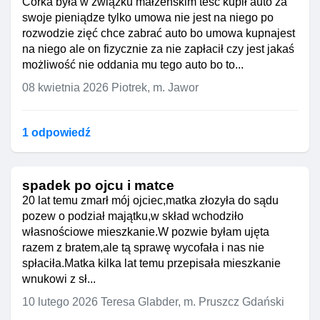
Córka była w związku małżeńskim teść kupił auto za
swoje pieniądze tylko umowa nie jest na niego po
rozwodzie zięć chce zabrać auto bo umowa kupnajest
na niego ale on fizycznie za nie zapłacił czy jest jakaś
możliwość nie oddania mu tego auto bo to...
08 kwietnia 2026
Piotrek, m. Jawor
1 odpowiedź
spadek po ojcu i matce
20 lat temu zmarł mój ojciec,matka złozyła do sądu
pozew o podział majątku,w skład wchodziło
własnościowe mieszkanie.W pozwie byłam ujęta
razem z bratem,ale tą sprawę wycofała i nas nie
spłaciła.Matka kilka lat temu przepisała mieszkanie
wnukowi z sł...
10 lutego 2026
Teresa Glabder, m. Pruszcz Gdański