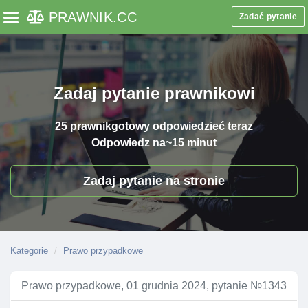
PRAWNIK
.CC
Zadać pytanie
Toggle navigation
Zadaj pytanie prawnikowi
25 prawnik
gotowy odpowiedzieć teraz
Odpowiedz na
~15 minut
Zadaj pytanie na stronie
Kategorie
Prawo przypadkowe
Prawo przypadkowe, 01 grudnia 2024, pytanie №1343