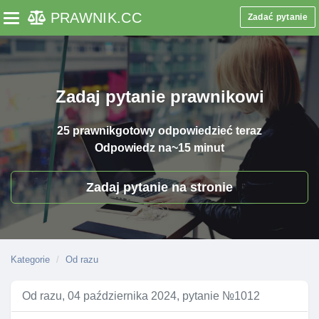
PRAWNIK
.CC
Zadać pytanie
Toggle navigation
Zadaj pytanie prawnikowi
25 prawnik
gotowy odpowiedzieć teraz
Odpowiedz na
~15 minut
Zadaj pytanie na stronie
Kategorie
Od razu
Od razu, 04 października 2024, pytanie №1012