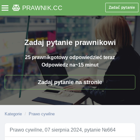
PRAWNIK
.CC
Zadać pytanie
Toggle navigation
Zadaj pytanie prawnikowi
25 prawnik
gotowy odpowiedzieć teraz
Odpowiedz na
~15 minut
Zadaj pytanie na stronie
Kategorie
Prawo cywilne
Prawo cywilne, 07 sierpnia 2024, pytanie №664