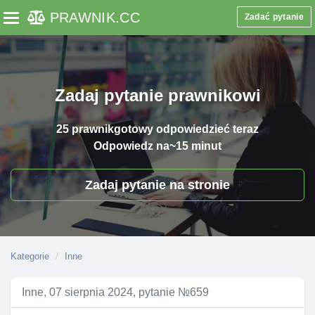
PRAWNIK
.CC
Zadać pytanie
Toggle navigation
Zadaj pytanie prawnikowi
25 prawnik
gotowy odpowiedzieć teraz
Odpowiedz na
~15 minut
Zadaj pytanie na stronie
Kategorie
Inne
Inne, 07 sierpnia 2024, pytanie №659