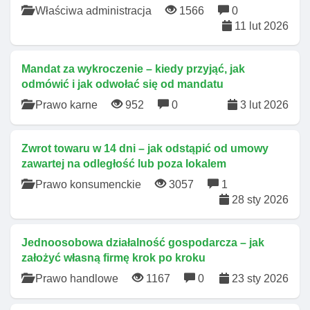
Właściwa administracja
1566
0
11 lut 2026
Mandat za wykroczenie – kiedy przyjąć, jak
odmówić i jak odwołać się od mandatu
Prawo karne
952
0
3 lut 2026
Zwrot towaru w 14 dni – jak odstąpić od umowy
zawartej na odległość lub poza lokalem
Prawo konsumenckie
3057
1
28 sty 2026
Jednoosobowa działalność gospodarcza – jak
założyć własną firmę krok po kroku
Prawo handlowe
1167
0
23 sty 2026