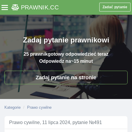
PRAWNIK
.CC
Zadać pytanie
Toggle navigation
Zadaj pytanie prawnikowi
25 prawnik
gotowy odpowiedzieć teraz
Odpowiedz na
~15 minut
Zadaj pytanie na stronie
Kategorie
Prawo cywilne
Prawo cywilne, 11 lipca 2024, pytanie №491