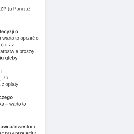
PZP
(u Pani już
ecyzji o
e warto to oprzeć o
h) oraz
arostwie proszę
u gleby
i
ą „za
 z opłaty
 czego
ka – warto to
dawca/inwestor
i
ć przy przejęciu).