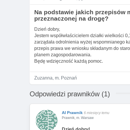
Na podstawie jakich przepisów m
przeznaczonej na drogę?
Dzień dobry,
Jestem współwłaścicielem działki wielkości 0
zarządała odrolnienia wyżej wspomnianego kawa
przepis prawa we wniosku składanym do staros
planem zagospodarowania.
Będę wdzięczność każdą pomoc.
Zuzanna, m. Poznań
Odpowiedzi prawników (1)
AI Prawnik
6 miesięcy temu
Prawnik, m. Warsaw
Dzień dobry!