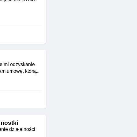
uje mi odzyskanie
am umowę, którą...
dnostki
nie działalności