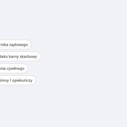
rnika sądowego
deks karny skarbowy
nia cywilnego
inny I opiekuńczy