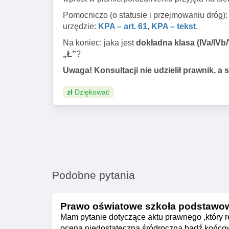
Pomocniczo (o statusie i przejmowaniu dróg)
urzędzie:
KPA – art. 61
,
KPA – tekst
.
Na koniec: jaka jest
dokładna klasa (IVa/IVb/
„Ł”
?
Uwaga! Konsultacji nie udzielił prawnik, a s
zł
Dziękować
Podobne pytania
Prawo oświatowe szkoła podstawo
Mam pytanie dotyczące aktu prawnego ,który r
ocena niedostateczną śródroczna bądź końcowo