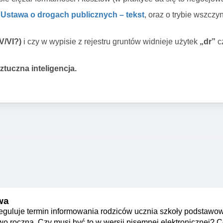
:
Ustawa o drogach publicznych – tekst
, oraz o trybie wszcz
V/VI?)
i czy w wypisie z rejestru gruntów widnieje użytek
„dr”
c
ztuczna inteligencja.
wa
eguluje termin informowania rodziców ucznia szkoły podstawow
 roczną. Czy musi być to w wersji pisemnej,elektronicznej? C