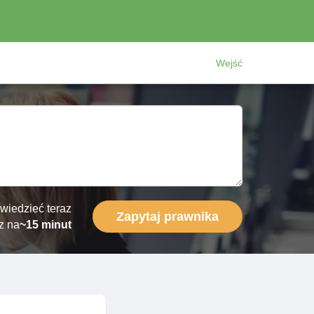
Wejść
wiedzieć teraz
Zapytaj prawnika
z na
~15 minut