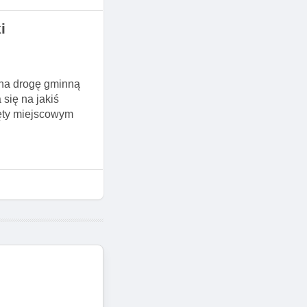
i
 na drogę gminną
się na jakiś
jęty miejscowym