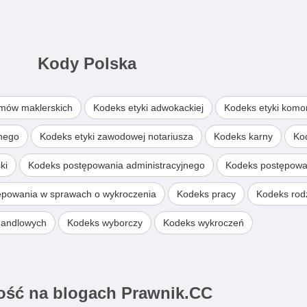
Kody Polska
omów maklerskich
Kodeks etyki adwokackiej
Kodeks etyki komo
wnego
Kodeks etyki zawodowej notariusza
Kodeks karny
Ko
ki
Kodeks postępowania administracyjnego
Kodeks postępowa
ępowania w sprawach o wykroczenia
Kodeks pracy
Kodeks rodz
handlowych
Kodeks wyborczy
Kodeks wykroczeń
ść na blogach Prawnik.CC