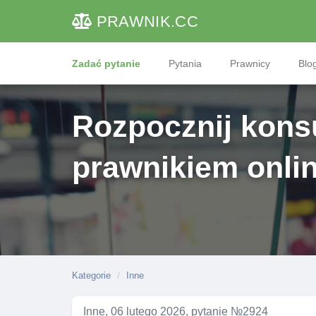
PRAWNIK
.CC
Zadać pytanie
Pytania
Prawnicy
Blog
Rozpocznij konsu
prawnikiem onli
Kategorie
Inne
Inne, 06 lutego 2026, pytanie №2924