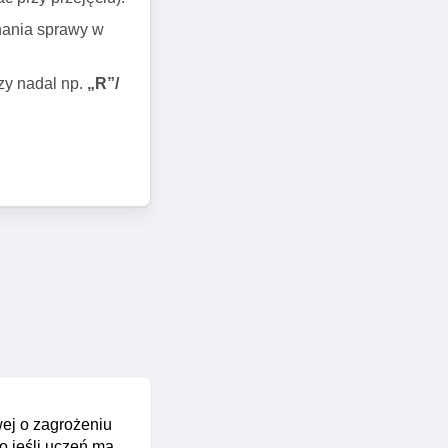
ynania sprawy w
zy nadal np.
„R”/
ej o zagrożeniu
o jeśli uczeń ma