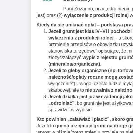
Pani Zuzanno, przy „odrolnieniu 
jest) oraz (2)
wyłączenie z produkcji rolnej
w 
Kiedy da się uniknąć opłat – podstawa pr
Jeżeli grunt jest klas IV–VI i pochod
wyłączeniu z produkcji rolnej
– a skoro
brzmienie przepisów o obowiązku uzyskan
stanowiska „urzędowe” opisujące, że m
złożyć/załączyć
wypis z rejestru grunt
(mineralna/organiczna)
.
Jeżeli to gleby organiczne (np. torfowe)
należność/opłaty roczne mogą zostać
wyłączenie”).Uwaga: często ludzie mylą
skarbowej, ale to
nie zwalnia z należno
Jeżeli działka jest już w ewidencji jak
„odrolniać”
, bo grunt nie jest użytkow
sprawdzić w wypisie.
Kto powinien „załatwiać i płacić”, skoro g
Jeżeli to
gmina przejmuje grunt na drogę 
wprost w piśmie/porozumieniu przyjęła na sieb