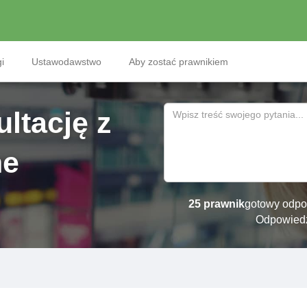
i
Ustawodawstwo
Aby zostać prawnikiem
ltację z
ne
25 prawnik
gotowy odpo
Odpowied