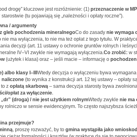
pod drogę” kluczowe jest rozróżnienie: (1)
przeznaczenie w M
starostwie (tu pojawiają się „należności i opłaty roczne”).
awna / argumenty
zi z gleb pochodzenia mineralnego
Co do zasady
nie wymaga d
 nie ma wyłączenia, to nie ma też opłat z tego tytułu. W praktyc
ia decyzji (art. 11 ustawy o ochronie gruntów rolnych i leśnyc
ineralne IV–VI zwykle nie wymagają wyłączenia.
Co zrobić:
w st
ów
(użytek i klasa) oraz – jeśli macie – informację o
pochodzeni
 albo klasy I–III
Wtedy decyzja o wyłączeniu bywa wymagana 
 naliczone
(to wynika z konstrukcji art. 12 tej ustawy – opłaty s
 to z
opłatą skarbową
– sama decyzja starosty bywa zwolniona
ści/opłat za wyłączenie
.
o „dr” (droga) / nie jest użytkiem rolnym
Wtedy zwykle
nie ma
any rolniczo w sensie ewidencyjnym. To często najszybsza ścież
mina przejmuje?
gminną
, proszę rozważyć, by to
gmina wystąpiła jako wniosko
ie ciężar formalności i kosztów (w praktyce da się to negocjowa