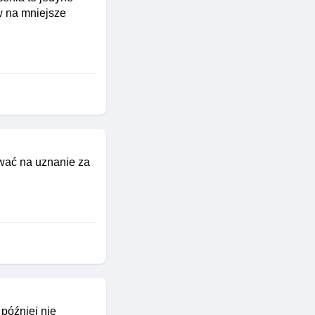
w na mniejsze
ować na uznanie za
później nie