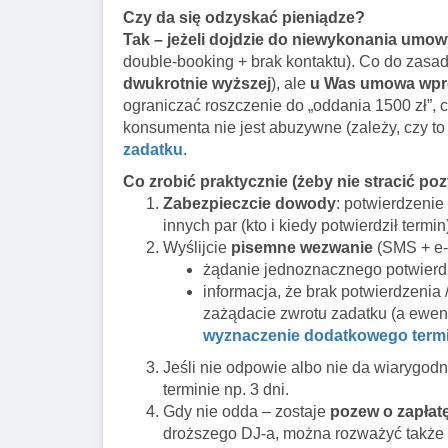
Czy da się odzyskać pieniądze?
Tak – jeżeli dojdzie do niewykonania umow
double-booking + brak kontaktu). Co do zasad
dwukrotnie wyższej
), ale
u Was umowa wpro
ograniczać roszczenie do „oddania 1500 zł”,
konsumenta nie jest abuzywne (zależy, czy to
zadatku
.
Co zrobić praktycznie (żeby nie stracić poz
Zabezpieczcie dowody
: potwierdzenie
innych par (kto i kiedy potwierdził termin
Wyślijcie
pisemne wezwanie
(SMS + e-m
żądanie jednoznacznego potwierdze
informacja, że brak potwierdzenia 
zażądacie zwrotu zadatku (a ewen
wyznaczenie dodatkowego termi
Jeśli nie odpowie albo nie da wiarygodn
terminie np. 3 dni.
Gdy nie odda – zostaje
pozew o zapłat
droższego DJ-a, można rozważyć także