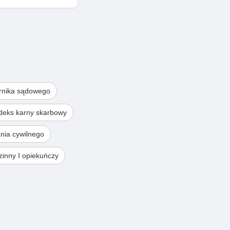
rnika sądowego
deks karny skarbowy
nia cywilnego
inny I opiekuńczy