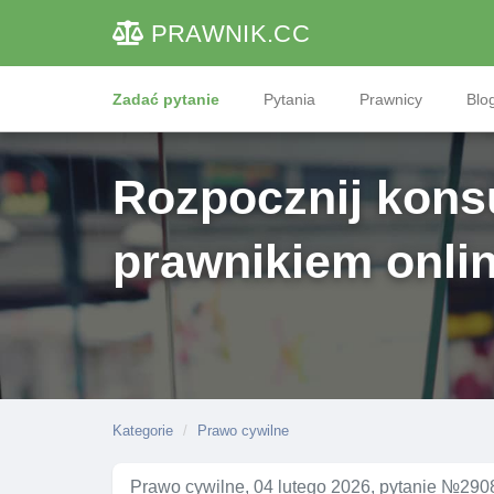
PRAWNIK
.CC
Zadać pytanie
Pytania
Prawnicy
Blog
Rozpocznij konsu
prawnikiem onli
Kategorie
Prawo cywilne
Prawo cywilne, 04 lutego 2026, pytanie №290