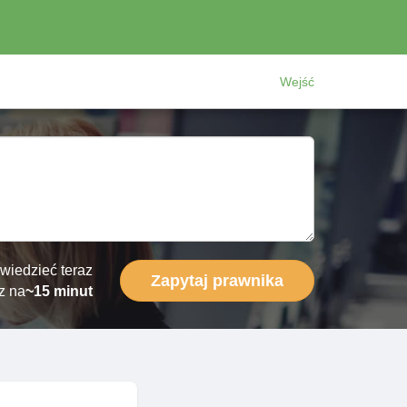
Wejść
wiedzieć teraz
Zapytaj prawnika
z na
~15 minut