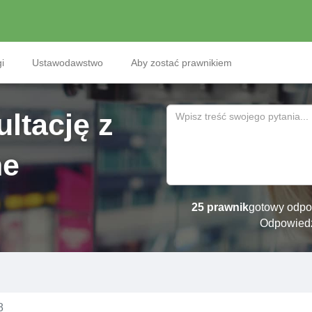
i
Ustawodawstwo
Aby zostać prawnikiem
ltację z
ne
25 prawnik
gotowy odpo
Odpowied
8