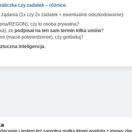
zaliczka czy zadatek – różnice
.
łę” żądania (1x czy 2x zadatek + ewentualne odszkodowanie):
trona/REGON), czy to osoba prywatna?
ka), że
podpisał na ten sam termin kilka umów
?
m (macie potwierdzenie), czy gotówką?
ztuczna inteligencja.
ka
ecenie i jestem też samotna matka ktorej wypłata z jmowy zle