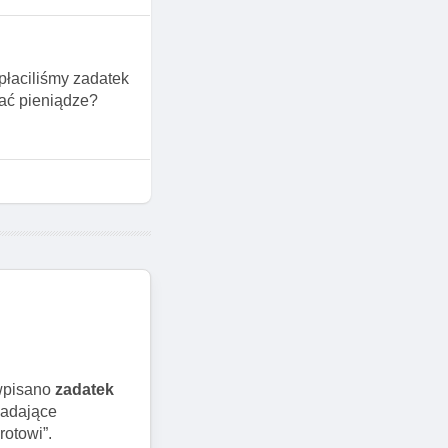
płaciliśmy zadatek
kać pieniądze?
 wpisano
zadatek
iadające
rotowi”.