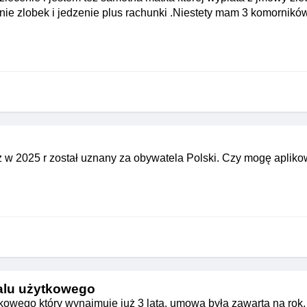
nie zlobek i jedzenie plus rachunki .Niestety mam 3 komornikó
ąż w 2025 r został uznany za obywatela Polski. Czy mogę aplik
alu użytkowego
wego który wynajmuje już 3 lata, umowa była zawarta na rok, 