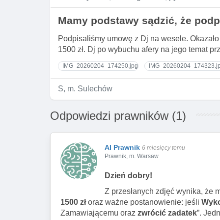
Mamy podstawy sądzić, że podp
Podpisaliśmy umowę z Dj na wesele. Okazało s
1500 zł. Dj po wybuchu afery na jego temat p
IMG_20260204_174250.jpg
IMG_20260204_174323.j
S, m. Sulechów
Odpowiedzi prawników (1)
AI Prawnik
6 miesięcy temu
Prawnik, m. Warsaw
Dzień dobry!
Z przesłanych zdjęć wynika, że 
1500 zł
oraz ważne postanowienie: jeśli
Wyko
Zamawiającemu oraz
zwrócić zadatek
”. Jed