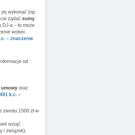
a jej wykonać (np.
żecie żądać
sumy
u DJ-a – to może
czenie wobec
k.c. – znaczenie
informacje od
d umowy
oraz
 491 k.c. –
e zwrotu 1500 zł w
ieli wziąć
 i związek).