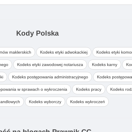
Kody Polska
omów maklerskich
Kodeks etyki adwokackiej
Kodeks etyki komo
wnego
Kodeks etyki zawodowej notariusza
Kodeks karny
Ko
ki
Kodeks postępowania administracyjnego
Kodeks postępowa
ępowania w sprawach o wykroczenia
Kodeks pracy
Kodeks rodz
handlowych
Kodeks wyborczy
Kodeks wykroczeń
ść na blogach Prawnik.CC