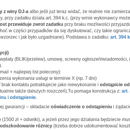
y z winy DJ-a
albo jeśli już teraz widać, że realnie nie zamierz
y, przy zadatku działa art. 394 k.c. (przy winie wykonawcy mo
st przewiduje zwrot zadatku
przy braku możliwości przyjazd
 choć w części przypadków da się dyskutować, czy takie ograni
 wzorzec i jak było uzgadniane). Podstawa o zadatku:
art. 394 
ycji)
 wpłaty (BLIK/przelew), umowę, screeny ogłoszeń/wiadomości, 
).
ail + najlepiej list polecony):
nia wykonania usługi w terminie X (np. 7 dni)
/ brak kontaktu potraktujecie jako niewykonanie i
odstąpicie o
tualnie także dalszych roszczeń).Tu pomaga konstrukcja z:
art.
nu i odstąpienie
.
ej gwarancji – składacie
oświadczenie o odstąpieniu
i żądaci
ę
(1500 zł + odsetki), a jeżeli przez jego działania będziecie mus
odszkodowanie różnicy
(trzeba dobrze udokumentować koszty