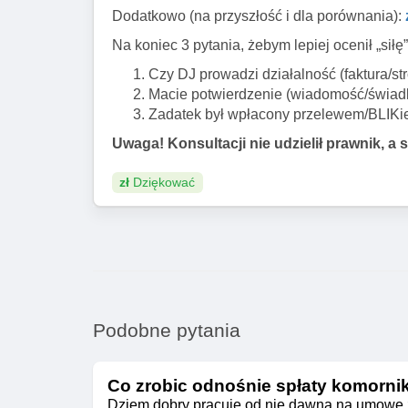
Dodatkowo (na przyszłość i dla porównania):
Na koniec 3 pytania, żebym lepiej ocenił „si
Czy DJ prowadzi działalność (faktura/s
Macie potwierdzenie (wiadomość/świad
Zadatek był wpłacony przelewem/BLIKie
Uwaga! Konsultacji nie udzielił prawnik, a s
zł
Dziękować
Podobne pytania
Co zrobic odnośnie spłaty komorni
Dziem dobry pracuje od nie dawna na umowe zl