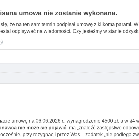
isana umowa nie zostanie wykonana.
ię, że na ten sam termin podpisał umowę z kilkoma parami. W
rzestał odpisywać na wiadomości. Czy jesteśmy w stanie odzys
pg
macie umowę na 06.06.2026 r., wynagrodzenie 4500 zł, a w §4
nawca nie może się pojawić
, ma „znaleźć zastępstwo odpow
nocześnie, przy rezygnacji przez Was – zadatek „nie podlega zw