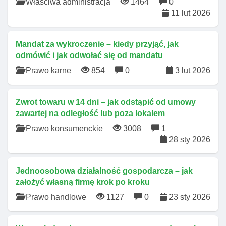
Właściwa administracja
1464
0
11 lut 2026
Mandat za wykroczenie – kiedy przyjąć, jak
odmówić i jak odwołać się od mandatu
Prawo karne
854
0
3 lut 2026
Zwrot towaru w 14 dni – jak odstąpić od umowy
zawartej na odległość lub poza lokalem
Prawo konsumenckie
3008
1
28 sty 2026
Jednoosobowa działalność gospodarcza – jak
założyć własną firmę krok po kroku
Prawo handlowe
1127
0
23 sty 2026