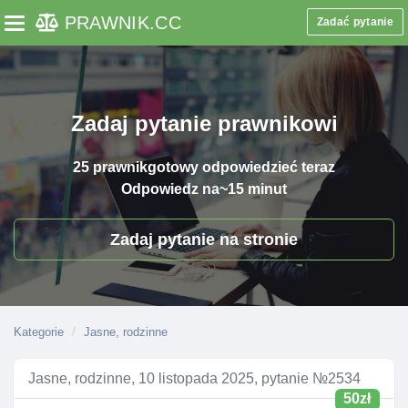
PRAWNIK
.CC
Zadać pytanie
Toggle navigation
Zadaj pytanie prawnikowi
25 prawnik
gotowy odpowiedzieć teraz
Odpowiedz na
~15 minut
Zadaj pytanie na stronie
Kategorie
Jasne, rodzinne
Jasne, rodzinne, 10 listopada 2025, pytanie №2534
50zł