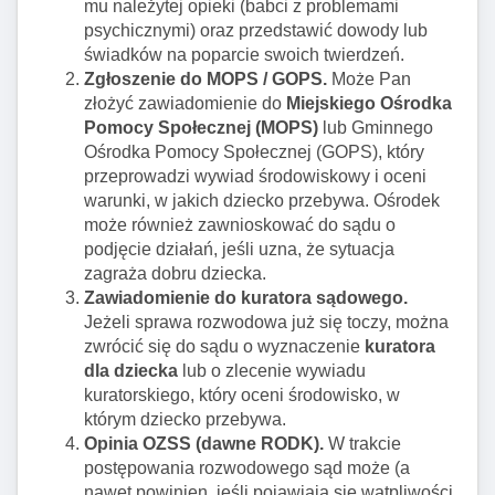
mu należytej opieki (babci z problemami
psychicznymi) oraz przedstawić dowody lub
świadków na poparcie swoich twierdzeń.
Zgłoszenie do MOPS / GOPS.
Może Pan
złożyć zawiadomienie do
Miejskiego Ośrodka
Pomocy Społecznej (MOPS)
lub Gminnego
Ośrodka Pomocy Społecznej (GOPS), który
przeprowadzi wywiad środowiskowy i oceni
warunki, w jakich dziecko przebywa. Ośrodek
może również zawnioskować do sądu o
podjęcie działań, jeśli uzna, że sytuacja
zagraża dobru dziecka.
Zawiadomienie do kuratora sądowego.
Jeżeli sprawa rozwodowa już się toczy, można
zwrócić się do sądu o wyznaczenie
kuratora
dla dziecka
lub o zlecenie wywiadu
kuratorskiego, który oceni środowisko, w
którym dziecko przebywa.
Opinia OZSS (dawne RODK).
W trakcie
postępowania rozwodowego sąd może (a
nawet powinien, jeśli pojawiają się wątpliwości