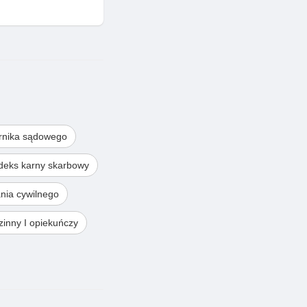
rnika sądowego
deks karny skarbowy
nia cywilnego
inny I opiekuńczy