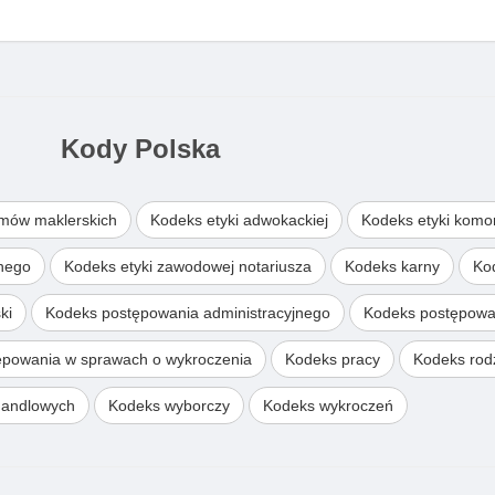
Kody Polska
omów maklerskich
Kodeks etyki adwokackiej
Kodeks etyki komo
wnego
Kodeks etyki zawodowej notariusza
Kodeks karny
Ko
ki
Kodeks postępowania administracyjnego
Kodeks postępowa
ępowania w sprawach o wykroczenia
Kodeks pracy
Kodeks rodz
handlowych
Kodeks wyborczy
Kodeks wykroczeń