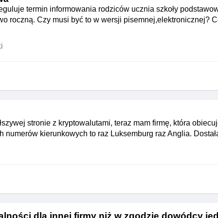
eguluje termin informowania rodziców ucznia szkoły podstawow
 roczną. Czy musi być to w wersji pisemnej,elektronicznej? C
i
ałszywej stronie z kryptowalutami, teraz mam firmę, która obiec
nych numerów kierunkowych to raz Luksemburg raz Anglia. Dostał
alności dla innej firmy niż w zgodzie dowódcy je