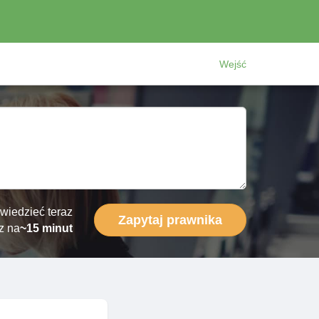
Wejść
wiedzieć teraz
Zapytaj prawnika
z na
~15 minut