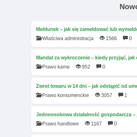
Nowo
Meldunek – jak się zameldować lub wymeld
Właściwa administracja
1566
0
Mandat za wykroczenie – kiedy przyjąć, jak
Prawo karne
952
0
Zwrot towaru w 14 dni – jak odstąpić od um
Prawo konsumenckie
3057
1
Jednoosobowa działalność gospodarcza – j
Prawo handlowe
1167
0