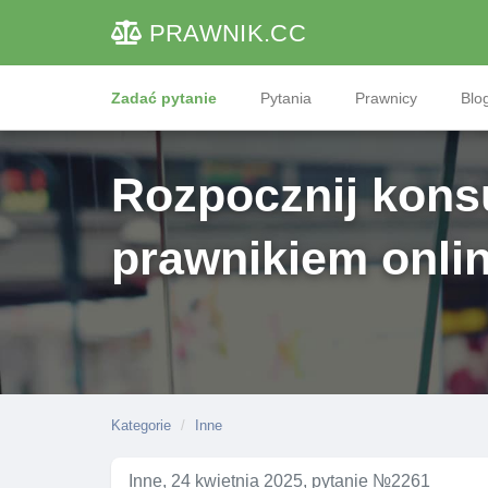
PRAWNIK
.CC
Zadać pytanie
Pytania
Prawnicy
Blog
Rozpocznij konsu
prawnikiem onli
Kategorie
Inne
Inne, 24 kwietnia 2025, pytanie №2261