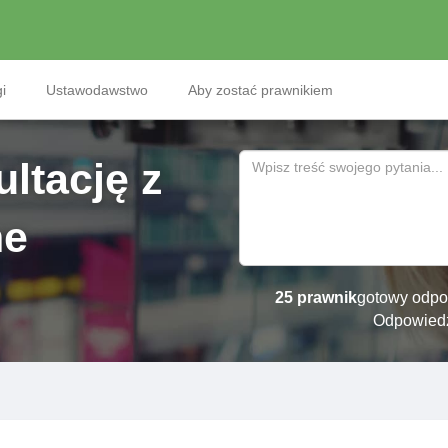
i
Ustawodawstwo
Aby zostać prawnikiem
ltację z
ne
25 prawnik
gotowy odpo
Odpowied