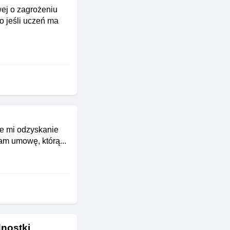
ej o zagrożeniu
o jeśli uczeń ma
uje mi odzyskanie
am umowę, którą...
dnostki